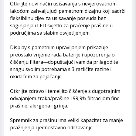
Otkrijte novi način usisavanja s nevjerovatnom
lakoćom zahvaljujući pametnom dizajnu koji sadrži
fleksibilnu cijev za usisavanje posvuda bez
saginjanja i LED svjetlo za praćenje prašine u
područjima sa slabim osvjetljenjem.
Display s pametnim upravljanjem prikazuje
preostalo vrijeme rada baterije i upozorenja o
čišćenju filtera—dopuštajući vam da prilagodite
snagu svojim potrebama s 3 različite razine i
okidačem za pojačanje.
Otkrijte zdravo i temeljito čišćenje s dugotrajnim
odvajanjem zraka/prašine i 99,9% filtracijom fine
prašine, alergena i grinja.
Spremnik za prašinu ima veliki kapacitet za manje
pražnjenja i jednostavno održavanje.