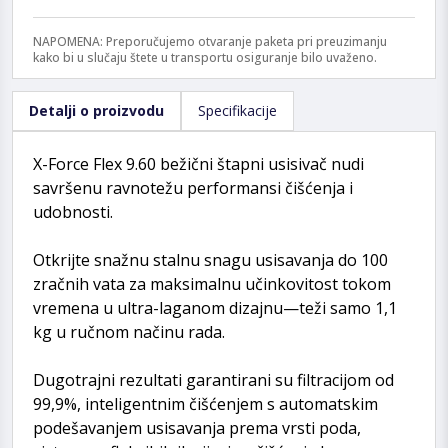
NAPOMENA: Preporučujemo otvaranje paketa pri preuzimanju
kako bi u slučaju štete u transportu osiguranje bilo uvaženo.
Detalji o proizvodu
Specifikacije
X-Force Flex 9.60 bežični štapni usisivač nudi
savršenu ravnotežu performansi čišćenja i
udobnosti.
Otkrijte snažnu stalnu snagu usisavanja do 100
zračnih vata za maksimalnu učinkovitost tokom
vremena u ultra-laganom dizajnu—teži samo 1,1
kg u ručnom načinu rada.
Dugotrajni rezultati garantirani su filtracijom od
99,9%, inteligentnim čišćenjem s automatskim
podešavanjem usisavanja prema vrsti poda,