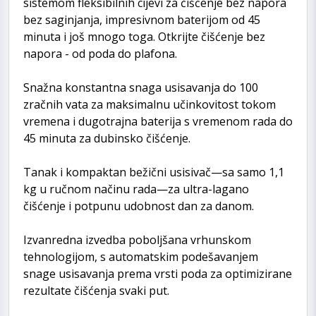
sistemom fleksibilnih cijevi za čišćenje bez napora
bez saginjanja, impresivnom baterijom od 45
minuta i još mnogo toga. Otkrijte čišćenje bez
napora - od poda do plafona.
Snažna konstantna snaga usisavanja do 100
zračnih vata za maksimalnu učinkovitost tokom
vremena i dugotrajna baterija s vremenom rada do
45 minuta za dubinsko čišćenje.
Tanak i kompaktan bežični usisivač—sa samo 1,1
kg u ručnom načinu rada—za ultra-lagano
čišćenje i potpunu udobnost dan za danom.
Izvanredna izvedba poboljšana vrhunskom
tehnologijom, s automatskim podešavanjem
snage usisavanja prema vrsti poda za optimizirane
rezultate čišćenja svaki put.