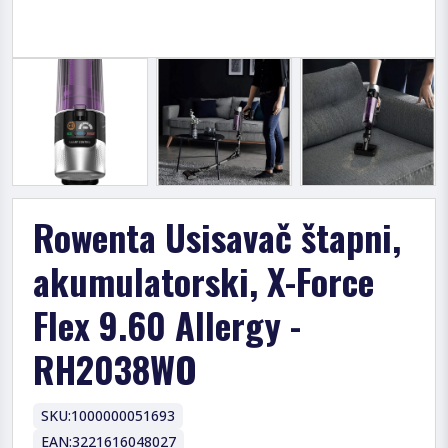
Rowenta Usisavač štapni,
akumulatorski, X-Force
Flex 9.60 Allergy -
RH2038WO
SKU:
1000000051693
EAN:
3221616048027