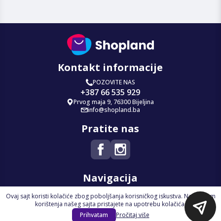
Kontakt informacije
POZOVITE NAS
+387 66 535 929
Prvog maja 9, 76300 Bijeljina
info@shopland.ba
Pratite nas
Navigacija
Ovaj sajt koristi kolačiće zbog poboljšanja korisničkog iskustva. Nastavkom
Početna
korištenja našeg sajta pristajete na upotrebu kolačića.
Na Akciji
Prihvatam
Pročitaj više
Izdvajamo