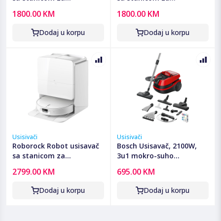
pražnjenje, 5200mAh,
pražnjenje, 5200mAh,
1800.00 KM
1800.00 KM
18.500 Pa - Qrevo C Pro
18.500 Pa - Qrevo C Pro
Black
White
Dodaj u korpu
Dodaj u korpu
Usisivači
Usisivači
Roborock Robot usisavač
Bosch Usisavač, 2100W,
sa stanicom za
3u1 mokro-suho
pražnjenje, 6400mAh,
usisavanje, ProAnimal -
2799.00 KM
695.00 KM
25.000 Pa - Qrevo Edge 2
BWD421PET
Pro
Dodaj u korpu
Dodaj u korpu