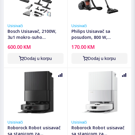
Usisivači
Usisivači
Bosch Usisavač, 2100W,
Philips Usisavač sa
3u1 mokro-suho
posudom, 800 W,
usisavanje, ProPerform -
PowerCyclone 3 -
600.00 KM
170.00 KM
BWD421PRO
XB1142/10
Dodaj u korpu
Dodaj u korpu
Usisivači
Usisivači
Roborock Robot usisavač
Roborock Robot usisavač
sa stanicom za
sa stanicom za