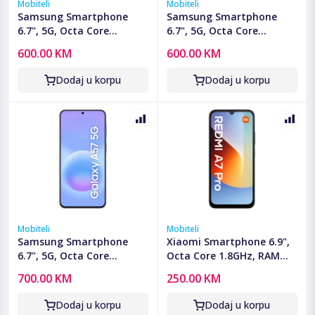
Mobiteli
Mobiteli
Samsung Smartphone
Samsung Smartphone
6.7", 5G, Octa Core
6.7", 5G, Octa Core
2.75GHz, RAM 6GB,
2.75GHz, RAM 6GB,
600.00 KM
600.00 KM
50Mpixel - Galaxy A37 5G
50Mpixel - Galaxy A37 5G
6GB/128GB Green
6GB/128GB White
Dodaj u korpu
Dodaj u korpu
Mobiteli
Mobiteli
Samsung Smartphone
Xiaomi Smartphone 6.9",
6.7", 5G, Octa Core
Octa Core 1.8GHz, RAM
2.9GHz, RAM 8GB,
4GB, 13Mpixel - Redmi A7
700.00 KM
250.00 KM
50Mpixel - Galaxy A57 5G
Pro 4GB/128GB Black
8GB/128GB Blue
Dodaj u korpu
Dodaj u korpu