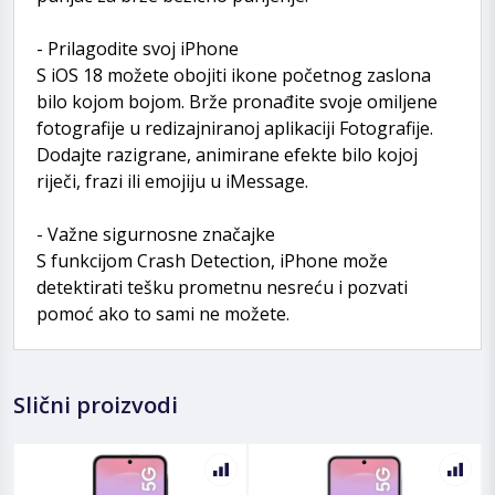
- Prilagodite svoj iPhone
S iOS 18 možete obojiti ikone početnog zaslona
bilo kojom bojom. Brže pronađite svoje omiljene
fotografije u redizajniranoj aplikaciji Fotografije.
Dodajte razigrane, animirane efekte bilo kojoj
riječi, frazi ili emojiju u iMessage.
- Važne sigurnosne značajke
S funkcijom Crash Detection, iPhone može
detektirati tešku prometnu nesreću i pozvati
pomoć ako to sami ne možete.
Slični proizvodi