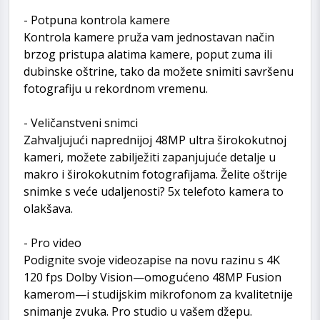
- Potpuna kontrola kamere
Kontrola kamere pruža vam jednostavan način
brzog pristupa alatima kamere, poput zuma ili
dubinske oštrine, tako da možete snimiti savršenu
fotografiju u rekordnom vremenu.
- Veličanstveni snimci
Zahvaljujući naprednijoj 48MP ultra širokokutnoj
kameri, možete zabilježiti zapanjujuće detalje u
makro i širokokutnim fotografijama. Želite oštrije
snimke s veće udaljenosti? 5x telefoto kamera to
olakšava.
- Pro video
Podignite svoje videozapise na novu razinu s 4K
120 fps Dolby Vision—omogućeno 48MP Fusion
kamerom—i studijskim mikrofonom za kvalitetnije
snimanje zvuka. Pro studio u vašem džepu.