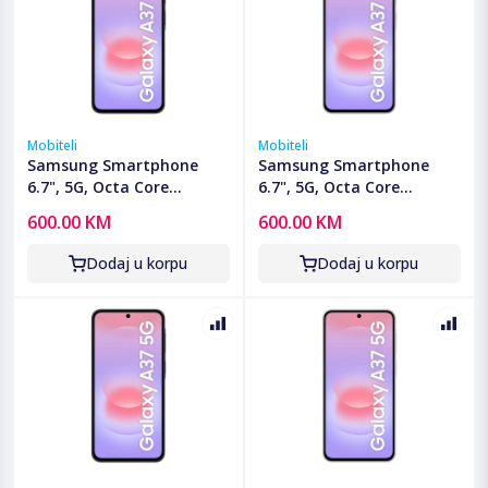
Mobiteli
Mobiteli
Samsung Smartphone
Samsung Smartphone
6.7", 5G, Octa Core
6.7", 5G, Octa Core
2.75GHz, RAM 6GB,
2.75GHz, RAM 6GB,
600.00 KM
600.00 KM
50Mpixel - Galaxy A37 5G
50Mpixel - Galaxy A37 5G
6GB/128GB Charcoal
6GB/128GB Lavender
Dodaj u korpu
Dodaj u korpu