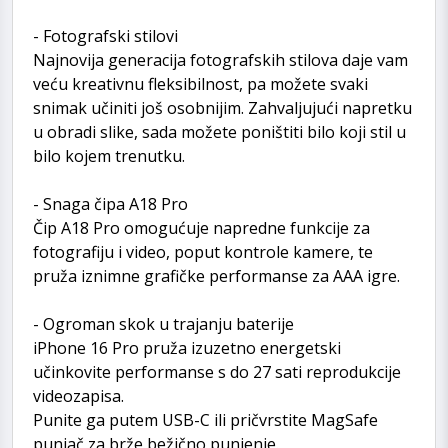
- Fotografski stilovi
Najnovija generacija fotografskih stilova daje vam
veću kreativnu fleksibilnost, pa možete svaki
snimak učiniti još osobnijim. Zahvaljujući napretku
u obradi slike, sada možete poništiti bilo koji stil u
bilo kojem trenutku.
- Snaga čipa A18 Pro
Čip A18 Pro omogućuje napredne funkcije za
fotografiju i video, poput kontrole kamere, te
pruža iznimne grafičke performanse za AAA igre.
- Ogroman skok u trajanju baterije
iPhone 16 Pro pruža izuzetno energetski
učinkovite performanse s do 27 sati reprodukcije
videozapisa.
Punite ga putem USB-C ili pričvrstite MagSafe
punjač za brže bežično punjenje.