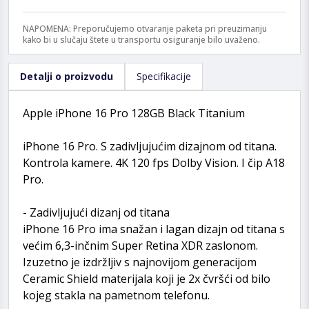
NAPOMENA: Preporučujemo otvaranje paketa pri preuzimanju
kako bi u slučaju štete u transportu osiguranje bilo uvaženo.
Detalji o proizvodu
Specifikacije
Apple iPhone 16 Pro 128GB Black Titanium
iPhone 16 Pro. S zadivljujućim dizajnom od titana.
Kontrola kamere. 4K 120 fps Dolby Vision. I čip A18
Pro.
- Zadivljujući dizanj od titana
iPhone 16 Pro ima snažan i lagan dizajn od titana s
većim 6,3-inčnim Super Retina XDR zaslonom.
Izuzetno je izdržljiv s najnovijom generacijom
Ceramic Shield materijala koji je 2x čvršći od bilo
kojeg stakla na pametnom telefonu.