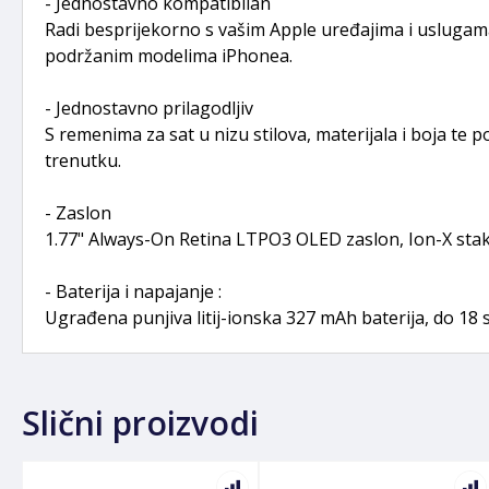
- Jednostavno kompatibilan
Radi besprijekorno s vašim Apple uređajima i uslugama.
podržanim modelima iPhonea.
- Jednostavno prilagodljiv
S remenima za sat u nizu stilova, materijala i boja te
trenutku.
- Zaslon
1.77" Always-On Retina LTPO3 OLED zaslon, Ion-X stakl
- Baterija i napajanje :
Ugrađena punjiva litij-ionska 327 mAh baterija, do 18 s
Slični proizvodi