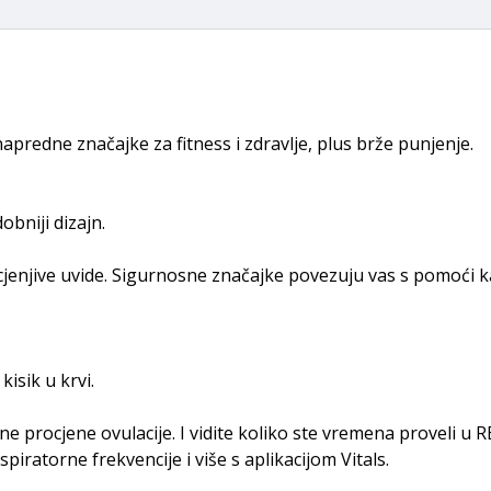
e napredne značajke za fitness i zdravlje, plus brže punjenje.
obniji dizajn.
cjenjive uvide. Sigurnosne značajke povezuju vas s pomoći 
kisik u krvi.
vne procjene ovulacije. I vidite koliko ste vremena proveli u
ratorne frekvencije i više s aplikacijom Vitals.