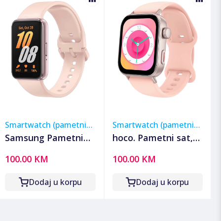
Smartwatch (pametni
Smartwatch (pametni
satovi)
satovi)
Samsung Pametni
hoco. Pametni sat,
sat, R390, 1.6",
1.75" ekran,
100.00 KM
100.00 KM
vodootporan, WiFi,
Bluetooth, IP67 - Y32
BT, 208 mAh -
Pink
Dodaj u korpu
Dodaj u korpu
Galaxy Fit3 Pink
Gold