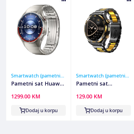
Smartwatch (pametni
Smartwatch (pametni
satovi)
satovi)
Pametni sat Huawei
Pametni sat
Watch GT 6 Pro
Blackview W90Pro
1299.00 KM
129.00 KM
46mm Titanium
Black
Dodaj u korpu
Dodaj u korpu