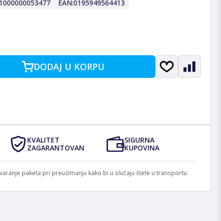
1000000053477
EAN:
0195949564413
DODAJ U KORPU
KVALITET
SIGURNA
ZAGARANTOVAN
KUPOVINA
anje paketa pri preuzimanju kako bi u slučaju štete u transportu