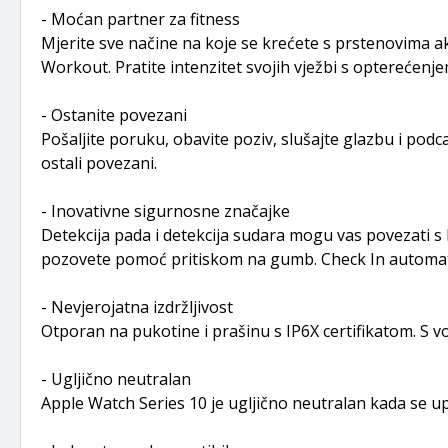
- Moćan partner za fitness
Mjerite sve načine na koje se krećete s prstenovima ak
Workout. Pratite intenzitet svojih vježbi s opterećenj
- Ostanite povezani
Pošaljite poruku, obavite poziv, slušajte glazbu i podc
ostali povezani.
- Inovativne sigurnosne značajke
Detekcija pada i detekcija sudara mogu vas povezati s
pozovete pomoć pritiskom na gumb. Check In automats
- Nevjerojatna izdržljivost
Otporan na pukotine i prašinu s IP6X certifikatom. S
- Ugljično neutralan
Apple Watch Series 10 je ugljično neutralan kada se u