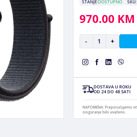
STANJE:
DOSTUPNO
SKU:
970.00 KM
-
1
+
DOSTAVA U ROKU
OD 24 DO 48 SATI
NAPOMENA: Preporučujemo otvar
osiguranje bilo uvaženo.