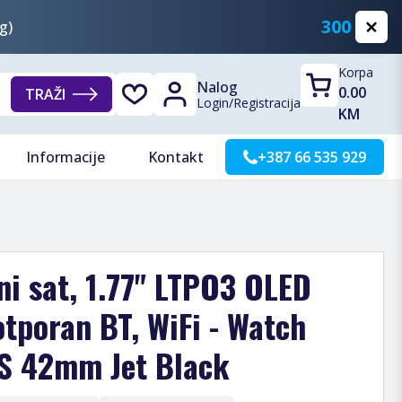
300 KM
g)
Korpa
Nalog
0.00
TRAŽI
Login
/
Registracija
KM
Informacije
Kontakt
+387 66 535 929
i sat, 1.77" LTPO3 OLED
otporan BT, WiFi - Watch
PS 42mm Jet Black