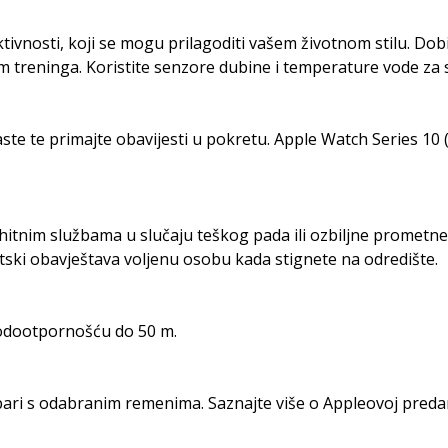
tivnosti, koji se mogu prilagoditi vašem životnom stilu. Dobi
em treninga. Koristite senzore dubine i temperature vode za
aste te primajte obavijesti u pokretu. Apple Watch Series 10 
 hitnim službama u slučaju teškog pada ili ozbiljne promet
ki obavještava voljenu osobu kada stignete na odredište.
 vodootpornošću do 50 m.
pari s odabranim remenima. Saznajte više o Appleovoj preda