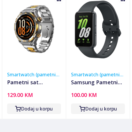
Smartwatch (pametni
Smartwatch (pametni
satovi)
satovi)
Pametni sat
Samsung Pametni
Blackview W90Pro
sat, R390, 1.6",
129.00 KM
100.00 KM
Silver
vodootporan, WiFi,
BT, 208 mAh -
Dodaj u korpu
Dodaj u korpu
Galaxy Fit3; R390
Black