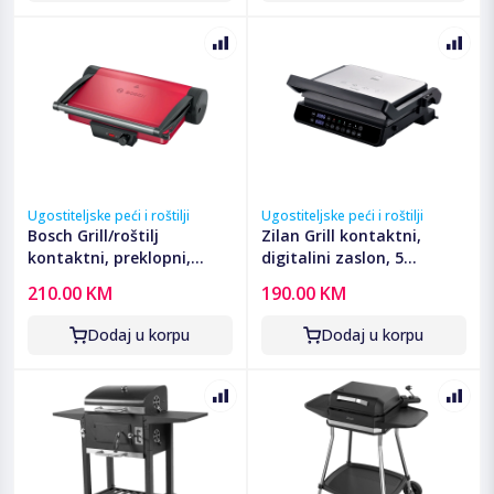
Ugostiteljske peći i roštilji
Ugostiteljske peći i roštilji
Bosch Grill/roštilj
Zilan Grill kontaktni,
kontaktni, preklopni,
digitalini zaslon, 5
2000W - TCG4104
programa rada, 2000 W -
210.00 KM
190.00 KM
ZLN3942
Dodaj u korpu
Dodaj u korpu