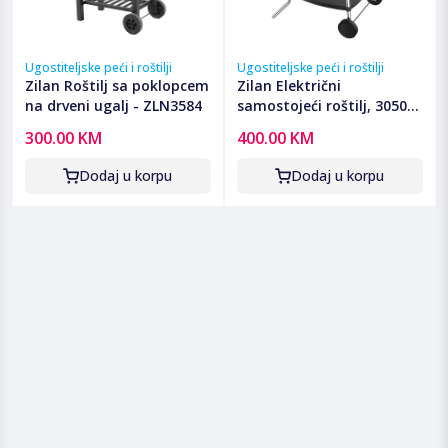
Ugostiteljske peći i roštilji
Ugostiteljske peći i roštilji
Zilan Roštilj sa poklopcem
Zilan Električni
na drveni ugalj - ZLN3584
samostojeći roštilj, 3050W
- ZLN2502
300.00 KM
400.00 KM
Dodaj u korpu
Dodaj u korpu