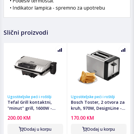
• Podesiv termostat
• Indikator lampica - spremno za upotrebu
Slični proizvodi
Ugostiteljske peći i roštilji
Ugostiteljske peći i roštilji
Tefal Grill kontaktni,
Bosch Toster, 2 otvora za
"minut" grill, 1600W -
kruh, 970W, DesignLine -
GC205012
TAT5P420
200.00 KM
170.00 KM
Dodaj u korpu
Dodaj u korpu