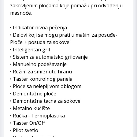
zakrivljenim pločama koje pomažu pri odvođenju
masnoće.
• Indikator nivoa pečenja
• Delovi koji se mogu prati u mašini za posuđe-
Ploče + posuda za sokove
• Inteligentan gril
• Sistem za automatsko grilovanje
• Manuelno podešavanje
• Režim za smrznutu hranu
• Taster kontrolnog panela
• Ploče sa nelepljivom oblogom
• Demontažne ploče
• Demontažna tacna za sokove
• Metalno kućište
• Ručka - Termoplastika
• Taster On/Off
• Pilot svetlo