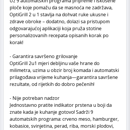
Uz 9 automatskih programa pripreme i iskošene
ploče koje pomažu da se masnoća ne zadržava,
OptiGrill 2 u 1 stavlja na dohvat ruke ukusne i
zdrave obroke – dodatno, dolazi sa pristupom
odgovarajućoj aplikaciji koja pruža stotine
personalizovanih recepata opisanih korak po
korak!
- Garantira savršeno grilovanje
OptiGrill 2u1 mjeri debljinu vaše hrane do
milimetra, uzima u obzir broj komada i automatski
prilagođava vrijeme kuhanja—garantira savršene
rezultate, od rijetkih do dobro pečenih!
- Nije potreban nadzor
Jednostavno pratite indikator prstena u boji da
znate kada je kuhanje gotovo! Sadrži 9
automatskih programa: crveno meso, hamburger,
kobasice, svinjetina, perad, riba, morski plodovi,