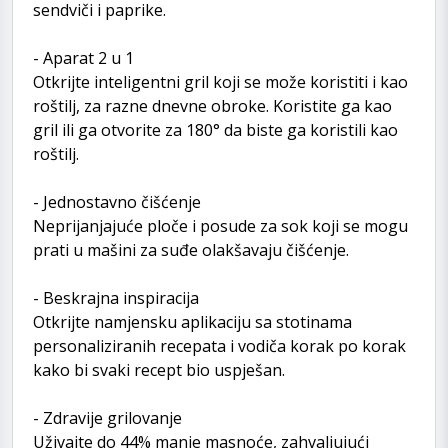
sendviči i paprike.
- Aparat 2 u 1
Otkrijte inteligentni gril koji se može koristiti i kao
roštilj, za razne dnevne obroke. Koristite ga kao
gril ili ga otvorite za 180° da biste ga koristili kao
roštilj.
- Jednostavno čišćenje
Neprijanjajuće ploče i posude za sok koji se mogu
prati u mašini za suđe olakšavaju čišćenje.
- Beskrajna inspiracija
Otkrijte namjensku aplikaciju sa stotinama
personaliziranih recepata i vodiča korak po korak
kako bi svaki recept bio uspješan​.
- Zdravije grilovanje
Uživajte do 44% manje masnoće, zahvaljujući