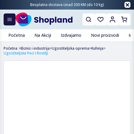
Besplatna dostava iznad 300 KM (do 10 kg)
Početna
Na Akciji
Izdvajamo
Novi proizvodi
In
Početna
>
Biznis i industrija
>
Ugostiteljska oprema
>
Kuhinja
>
Ugostiteljske Peci I Rostilji