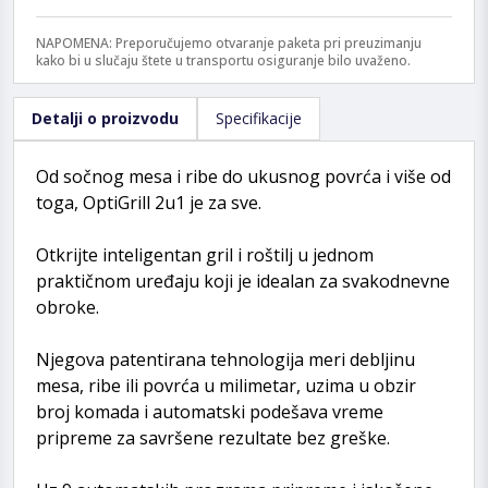
NAPOMENA: Preporučujemo otvaranje paketa pri preuzimanju
kako bi u slučaju štete u transportu osiguranje bilo uvaženo.
Detalji o proizvodu
Specifikacije
Od sočnog mesa i ribe do ukusnog povrća i više od
toga, OptiGrill 2u1 je za sve.
Otkrijte inteligentan gril i roštilj u jednom
praktičnom uređaju koji je idealan za svakodnevne
obroke.
Njegova patentirana tehnologija meri debljinu
mesa, ribe ili povrća u milimetar, uzima u obzir
broj komada i automatski podešava vreme
pripreme za savršene rezultate bez greške.