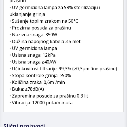
prašinu
• UV germicidna lampa za 99% sterilizaciju i
uklanjanje grinja
• Sušenje toplim zrakom na 50°C
• Prozirna posuda za prašinu
• Nazivna snaga: 350W
• Dužina napojnog kabela 3.5 met
• UV germicidna lampa
• Usisna snaga: 12kPa
• Usisna snaga ≥40AW
• Učinkovitost filtracije: 99,3% (≥0,3μm fine prašine)
• Stopa kontrole grinja: ≥90%
• Količina zraka: 0,6m³/min
• Buka: ≤78dB(A)
• Zapremina posude za prašinu 0,3 lit
• Vibracija: 12000 puta/minuta
Slični proizvodi