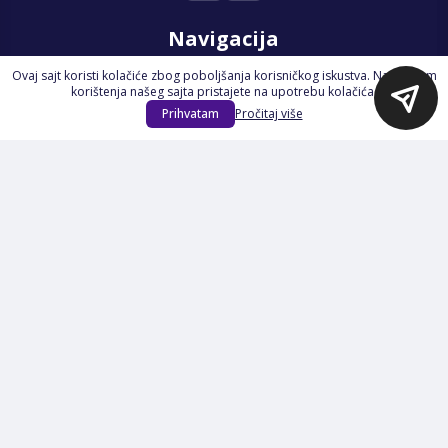
Navigacija
Ovaj sajt koristi kolačiće zbog poboljšanja korisničkog iskustva. Nastavkom
Početna
korištenja našeg sajta pristajete na upotrebu kolačića.
Na Akciji
Prihvatam
Pročitaj više
Izdvajamo
Novi proizvodi
Opšti uslovi poslovanja
Servis
Izjava o kolačićima i privatnosti
Pravila o postupanju s kolačićima
Načini plaćanja
Garancija
Sigurnost plaćanja
Reklamacije
Politika privatnosti
O nama
Prijavite se na Newsletter
PRIJAVI SE