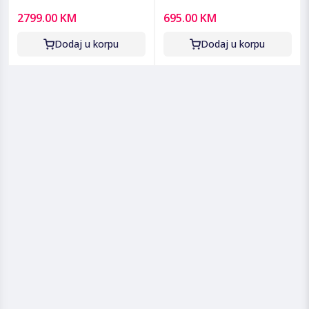
pražnjenje, 6400mAh,
usisavanje, ProAnimal -
2799.00 KM
695.00 KM
25.000 Pa - Qrevo Edge 2
BWD421PET
Pro
Dodaj u korpu
Dodaj u korpu