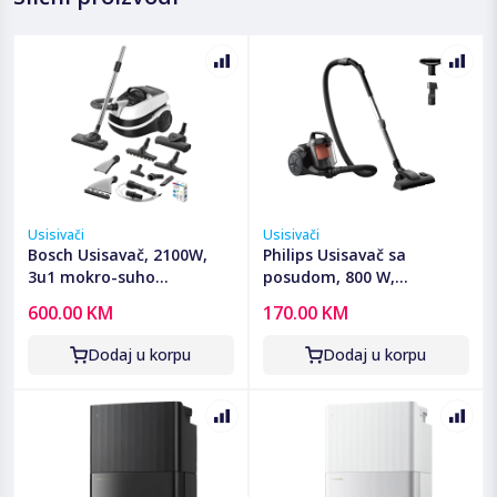
Usisivači
Usisivači
Bosch Usisavač, 2100W,
Philips Usisavač sa
3u1 mokro-suho
posudom, 800 W,
usisavanje, ProPerform -
PowerCyclone 3 -
600.00 KM
170.00 KM
BWD421PRO
XB1142/10
Dodaj u korpu
Dodaj u korpu