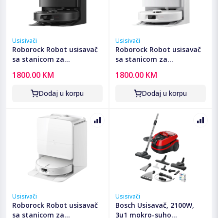
Usisivači
Usisivači
Roborock Robot usisavač
Roborock Robot usisavač
sa stanicom za
sa stanicom za
pražnjenje, 5200mAh,
pražnjenje, 5200mAh,
1800.00 KM
1800.00 KM
18.500 Pa - Qrevo C Pro
18.500 Pa - Qrevo C Pro
Black
White
Dodaj u korpu
Dodaj u korpu
Usisivači
Usisivači
Roborock Robot usisavač
Bosch Usisavač, 2100W,
sa stanicom za
3u1 mokro-suho