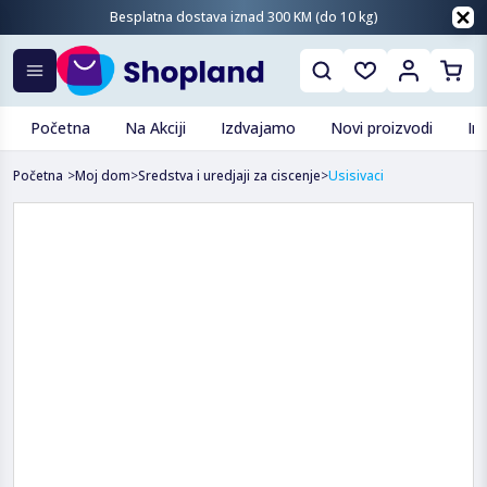
Besplatna dostava iznad 300 KM (do 10 kg)
Početna
Na Akciji
Izdvajamo
Novi proizvodi
In
Početna
>
Moj dom
>
Sredstva i uredjaji za ciscenje
>
Usisivaci