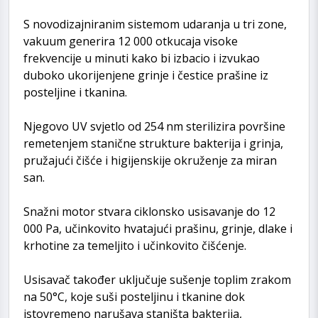
S novodizajniranim sistemom udaranja u tri zone,
vakuum generira 12 000 otkucaja visoke
frekvencije u minuti kako bi izbacio i izvukao
duboko ukorijenjene grinje i čestice prašine iz
posteljine i tkanina.
Njegovo UV svjetlo od 254 nm sterilizira površine
remetenjem stanične strukture bakterija i grinja,
pružajući čišće i higijenskije okruženje za miran
san.
Snažni motor stvara ciklonsko usisavanje do 12
000 Pa, učinkovito hvatajući prašinu, grinje, dlake i
krhotine za temeljito i učinkovito čišćenje.
Usisavač također uključuje sušenje toplim zrakom
na 50°C, koje suši posteljinu i tkanine dok
istovremeno narušava staništa bakterija,