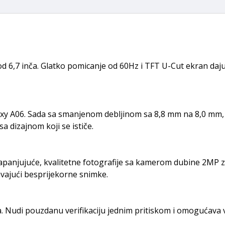
od 6,7 inča. Glatko pomicanje od 60Hz i TFT U-Cut ekran daju
xy A06. Sada sa smanjenom debljinom sa 8,8 mm na 8,0 mm, Ga
 sa dizajnom koji se ističe.
apanjujuće, kvalitetne fotografije sa kamerom dubine 2MP 
vajući besprijekorne snimke.
a. Nudi pouzdanu verifikaciju jednim pritiskom i omogućava 