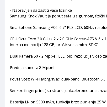
- Napravljen da zaštiti vaše lozinke
Samsung Knox Vault je poput sefa u sigurnom, fizički i
Smartphone Samsung A06, 6.7" PLS LCD, 60Hz, rezoluci
CPU Octa Core 2.0 GHz ( 2 x 2.0 GHz Cortex-A75 & 6 x 
interna memorija 128 GB, proširivo sa microSDXC
Dual kamera 50 / 2 Mpixel, LED blic, rezolucija video
Prednja kamera 8 Mpixel
Povezivost: Wi-Fi a/b/g/n/ac, dual-band, Bluetooth 5.3 
Senzor: fingerprint ( sa strane ), akcelerometar, senzor b
Baterija Li-Ion 5000 mAh, funkcija brzo punjenje 25 W