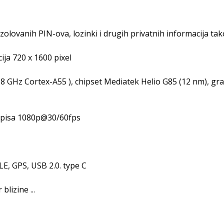
zolovanih PIN-ova, lozinki i drugih privatnih informacija ta
ja 720 x 1600 pixel
1.8 GHz Cortex-A55 ), chipset Mediatek Helio G85 (12 nm), g
 zapisa 1080p@30/60fps
LE, GPS, USB 2.0. type C
lizine ...