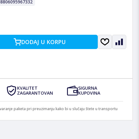
:
8806095967332
DODAJ U KORPU
KVALITET
SIGURNA
ZAGARANTOVAN
KUPOVINA
anje paketa pri preuzimanju kako bi u slučaju štete u transportu