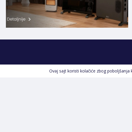
Ovaj sajt koristi kolačiće zbog poboljšanja
Kontakt informacije
POZOVITE NAS
+387 66 535 929
Prvog maja 9, 76300 Bijeljina
info@shopland.ba