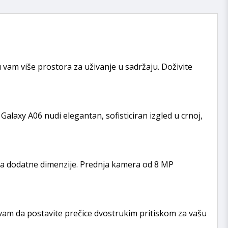
 vam više prostora za uživanje u sadržaju. Doživite
laxy A06 nudi elegantan, sofisticiran izgled u crnoj,
za dodatne dimenzije. Prednja kamera od 8 MP
vam da postavite prečice dvostrukim pritiskom za vašu