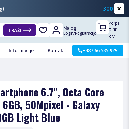
300 KM
g)
Korpa
Nalog
0.00
TRAŽI
Login
/
Registracija
KM
Informacije
Kontakt
+387 66 535 929
rtphone 6.7", Octa Core
 6GB, 50Mpixel - Galaxy
GB Light Blue