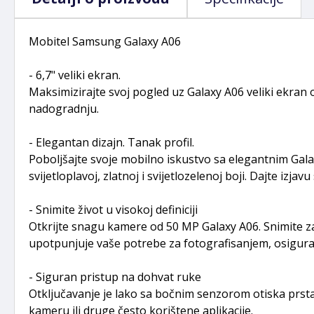
Mobitel Samsung Galaxy A06
- 6,7" veliki ekran.
Maksimizirajte svoj pogled uz Galaxy A06 veliki ekran 
nadogradnju.
- Elegantan dizajn. Tanak profil.
Poboljšajte svoje mobilno iskustvo sa elegantnim Gala
svijetloplavoj, zlatnoj i svijetlozelenoj boji. Dajte izjavu
- Snimite život u visokoj definiciji
Otkrijte snagu kamere od 50 MP Galaxy A06. Snimite z
upotpunjuje vaše potrebe za fotografisanjem, osigura
- Siguran pristup na dohvat ruke
Otključavanje je lako sa bočnim senzorom otiska prst
kameru ili druge često korištene aplikacije.