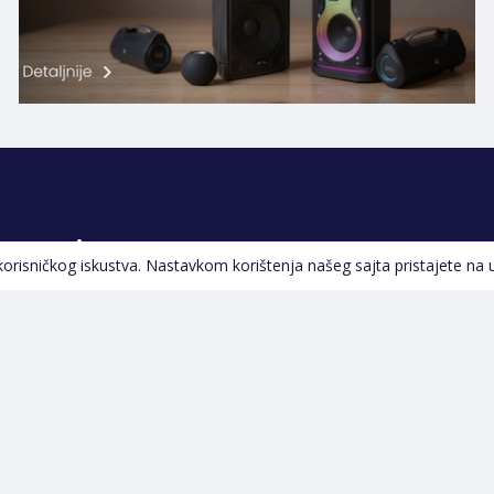
Pratite nas
 korisničkog iskustva. Nastavkom korištenja našeg sajta pristajete na 
Navigacija
Početna
Opšti uslovi poslovanja
Na Akciji
Servis