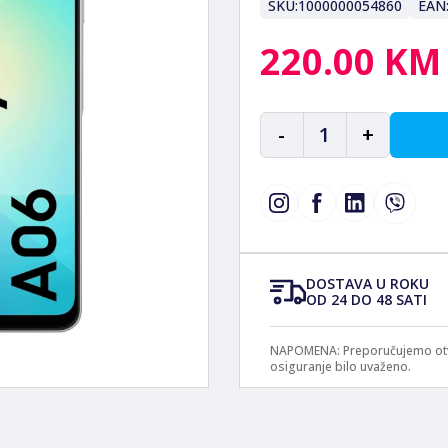
SKU:
1000000054860
EAN
220.00 KM
-
1
+
DOSTAVA U ROKU
OD 24 DO 48 SATI
NAPOMENA: Preporučujemo otvar
osiguranje bilo uvaženo.