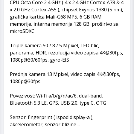
CPU Octa Core 2.4 GHz ( 4 x 2.4 GHz Cortex-A78 & 4
x 2.0 GHz Cortex-A55 ), chipset Exynos 1380 (5 nm),
grafička kartica Mali-G68 MP5, 6 GB RAM
memorije, interna memorija 128 GB, proširivo sa
microSDXC
Triple kamera 50 / 8 / 5 Mpixel, LED blic,
panorama, HDR, rezolucija video zapisa 4K@30fps,
1080p@30/60fps, gyro-EIS
Prednja kamera 13 Mpixel, video zapis 4K@30fps,
1080p@30fps
Povezivost: Wi-Fi a/b/g/n/ac/6, dual-band,
Bluetooth 5.3 LE, GPS, USB 2.0. type C, OTG
Senzor: fingerprint ( ispod display-a ),
akcelerometar, senzor blizine ...