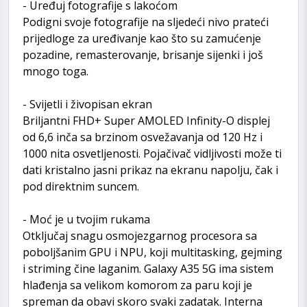
- Uređuj fotografije s lakoćom
Podigni svoje fotografije na sljedeći nivo prateći
prijedloge za uređivanje kao što su zamućenje
pozadine, remasterovanje, brisanje sijenki i još
mnogo toga.
- Svijetli i živopisan ekran
Briljantni FHD+ Super AMOLED Infinity-O displej
od 6,6 inča sa brzinom osvežavanja od 120 Hz i
1000 nita osvetljenosti. Pojačivač vidljivosti može ti
dati kristalno jasni prikaz na ekranu napolju, čak i
pod direktnim suncem.
- Moć je u tvojim rukama
Otključaj snagu osmojezgarnog procesora sa
poboljšanim GPU i NPU, koji multitasking, gejming
i striming čine laganim. Galaxy A35 5G ima sistem
hlađenja sa velikom komorom za paru koji je
spreman da obavi skoro svaki zadatak. Interna