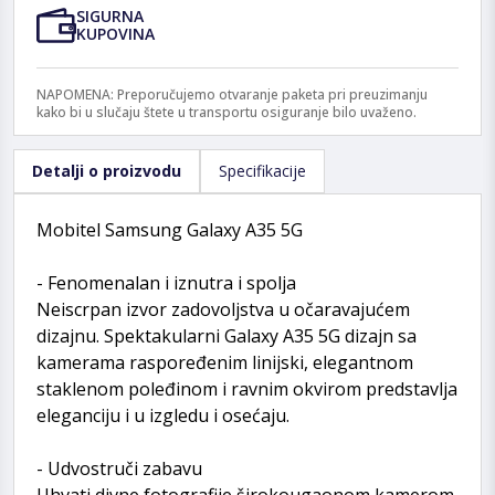
SIGURNA
KUPOVINA
NAPOMENA: Preporučujemo otvaranje paketa pri preuzimanju
kako bi u slučaju štete u transportu osiguranje bilo uvaženo.
Detalji o proizvodu
Specifikacije
Mobitel Samsung Galaxy A35 5G
- Fenomenalan i iznutra i spolja
Neiscrpan izvor zadovoljstva u očaravajućem
dizajnu. Spektakularni Galaxy A35 5G dizajn sa
kamerama raspoređenim linijski, elegantnom
staklenom poleđinom i ravnim okvirom predstavlja
eleganciju i u izgledu i osećaju.
- Udvostruči zabavu
Uhvati divne fotografije širokougaonom kamerom