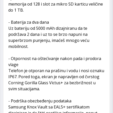
memorija od 128 i slot za mikro SD karticu veličine
do 1 TB.
- Baterija za dva dana
Uz bateriju od 5000 mAh dizajniranu da te
podržava 2 dana i uz to se brzo napuni na
superbrzom punjenju, imaćeš mnogo veću
mobilnost.
- Otpornost na oštećivanje nakon pada i prodora
vlage
Telefon je otporan na prašinu i vodu i nosi oznaku
IP67. Pored toga, ekran je napravljen od čvrstog
Corning Gorilla Glass Victus+ za bezbrižnost u
svim situacijama.
- Podrška obezbeđenju podataka
Samsung Knox Vault sa EAL5+ sertifikatom
dizajniran je da štiti osetljive informacije, poput