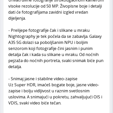
visoke rezolucije od 50 MP. Živopisne boje i detalji
dati će fotografijama zavidni izgled vredan
dijeljenja.
- Prelijepe fotografije čak i slikane u mraku
Nightography je tek počela da se zabavlja. Galaxy
A35 5G dolazi sa poboljšanim NPU i boljim
senzorom koji fotografije čini jasnim i punim
detalja čak i kada su slikane u mraku. Od noćnih
pejzaža do noćnih portreta, svaki snimak biće pun
detalja.
- Snimaj jasne i stabilne video-zapise
Uz Super HDR, imaćeš bogate boje, jasne video-
zapise i bolju vidljivost u raznim svetlosnim
uslovima. A snimajući u pokretu, zahvaljujući OIS i
VDIS, svaki video biće tečan.