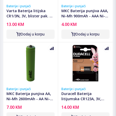
Baterije i punjači
Baterije i punjači
Varta Baterija litijska
MKC Baterija punjiva AAA,
CR1/3N, 3V, blister pak. 1
Ni-Mh 900mAh - AAA Ni-
kom - VCR1/3N
Mh AAA 900mah Bulk
13.00 KM
4.00 KM
Dodaj u korpu
Dodaj u korpu
Baterije i punjači
Baterije i punjači
MKC Baterija punjiva AA,
Duracell Baterija
Ni-Mh 2600mAh - AA Ni-
litijumska CR123A, 3V,
Mh AAA 2600mah Bulk
blister 1 kom. - CR123A B1
7.00 KM
14.00 KM