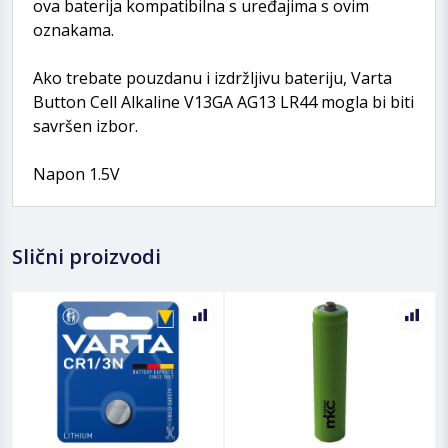
ova baterija kompatibilna s uređajima s ovim
oznakama.
Ako trebate pouzdanu i izdržljivu bateriju, Varta
Button Cell Alkaline V13GA AG13 LR44 mogla bi biti
savršen izbor.
Napon 1.5V
Slični proizvodi