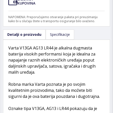
KUPOVINA
NAPOMENA: Preporučujemo otvaranje paketa pri preuzimanju
kako bi u slučaju štete u transportu osiguranje bilo uvaženo.
Detalji o proizvodu
Specifikacije
Varta V13GA AG13 LR44 je alkalna dugmasta
baterija visokih performansi koja je idealna za
napajanje raznih elektroničkih uređaja poput
daljinskih upravljača, satova, igračaka i drugih
malih uređaja.
Robna marka Varta poznata je po svojim
kvalitetnim proizvodima, tako da možete biti
sigurni da je ova baterija pouzdana i dugotrajna.
Oznake tipa V13GA, AG13 i LR44 pokazuju da je