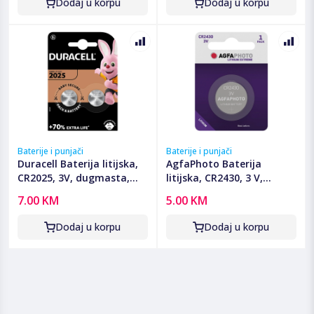
Dodaj u korpu
Dodaj u korpu
Baterije i punjači
Baterije i punjači
Duracell Baterija litijska,
AgfaPhoto Baterija
CR2025, 3V, dugmasta,
litijska, CR2430, 3 V,
blister 2 kom - DL/CR2025
dugmasta, blister 1 kom -
7.00 KM
5.00 KM
CR2430 B1
Dodaj u korpu
Dodaj u korpu