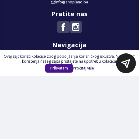
info@shopland.ba
Pratite nas
Navigacija
Ovaj sajt koristi kolačiće zbog poboljšanja korisničkog iskustva. Nastavkom
Početna
korištenja našeg sajta pristajete na upotrebu kolačića.
Na Akciji
Prihvatam
Pročitaj više
Izdvajamo
Novi proizvodi
Opšti uslovi poslovanja
Servis
Izjava o kolačićima i privatnosti
Pravila o postupanju s kolačićima
Načini plaćanja
Garancija
Sigurnost plaćanja
Reklamacije
Politika privatnosti