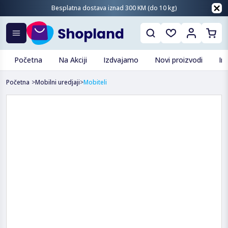
Besplatna dostava iznad 300 KM (do 10 kg)
Početna
Na Akciji
Izdvajamo
Novi proizvodi
In
Početna
>
Mobilni uredjaji
>
Mobiteli