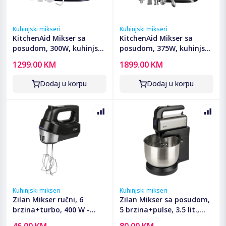
Kuhinjski mikseri
Kuhinjski mikseri
KitchenAid Mikser sa
KitchenAid Mikser sa
posudom, 300W, kuhinjski
posudom, 375W, kuhinjski
robot - 5KSM125EIB
robot - 5KSM70SHXEOB
1299.00 KM
1899.00 KM
Dodaj u korpu
Dodaj u korpu
Kuhinjski mikseri
Kuhinjski mikseri
Zilan Mikser ručni, 6
Zilan Mikser sa posudom,
brzina+turbo, 400 W -
5 brzina+pulse, 3.5 lit.,
ZLN2969
500 W - ZLN2952
46.00 KM
80.00 KM