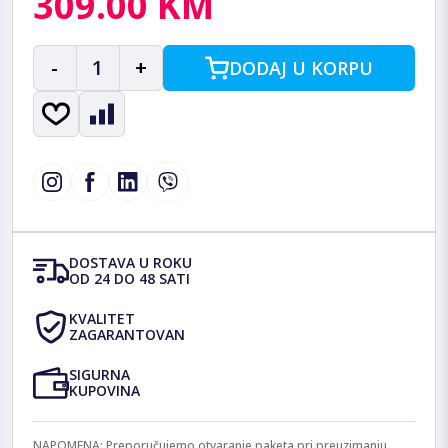
309.00 KM
-
1
+
DODAJ U KORPU
DOSTAVA U ROKU
OD 24 DO 48 SATI
KVALITET
ZAGARANTOVAN
SIGURNA
KUPOVINA
NAPOMENA: Preporučujemo otvaranje paketa pri preuzimanju