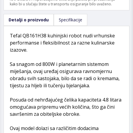
kako bi u slučaju štete u transportu osiguranje bilo uvaženo.
Detalji o proizvodu
Specifikacije
Tefal QB161H38 kuhinjski robot nudi vrhunske
performanse i fleksibilnost za razne kulinarske
izazove.
Sa snagom od 800W i planetarnim sistemom
miješanja, ovaj uređaj osigurava ravnomjernu
obradu svih sastojaka, bilo da se radi o kremama,
tijestu za hljeb ili tučenju bjelanjaka.
Posuda od nehrđajućeg čelika kapaciteta 4.8 litara
omogućava pripremu većih količina, što ga čini
savršenim za obiteljske obroke.
Ovaj model dolazi sa različitim dodacima