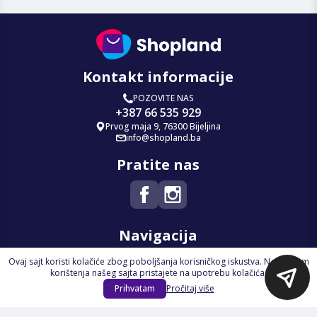
Kontakt informacije
POZOVITE NAS
+387 66 535 929
Prvog maja 9, 76300 Bijeljina
info@shopland.ba
Pratite nas
Navigacija
Ovaj sajt koristi kolačiće zbog poboljšanja korisničkog iskustva. Nastavkom
Početna
korištenja našeg sajta pristajete na upotrebu kolačića.
Na Akciji
Prihvatam
Pročitaj više
Izdvajamo
Novi proizvodi