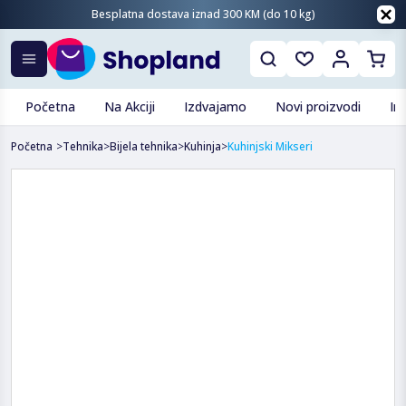
Besplatna dostava iznad 300 KM (do 10 kg)
Početna
Na Akciji
Izdvajamo
Novi proizvodi
In
Početna
>
Tehnika
>
Bijela tehnika
>
Kuhinja
>
Kuhinjski Mikseri