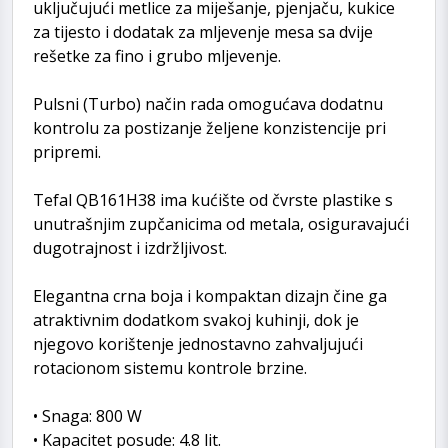
uključujući metlice za miješanje, pjenjaču, kukice
za tijesto i dodatak za mljevenje mesa sa dvije
rešetke za fino i grubo mljevenje.
Pulsni (Turbo) način rada omogućava dodatnu
kontrolu za postizanje željene konzistencije pri
pripremi.
Tefal QB161H38 ima kućište od čvrste plastike s
unutrašnjim zupčanicima od metala, osiguravajući
dugotrajnost i izdržljivost.
Elegantna crna boja i kompaktan dizajn čine ga
atraktivnim dodatkom svakoj kuhinji, dok je
njegovo korištenje jednostavno zahvaljujući
rotacionom sistemu kontrole brzine.
• Snaga: 800 W
• Kapacitet posude: 4.8 lit.