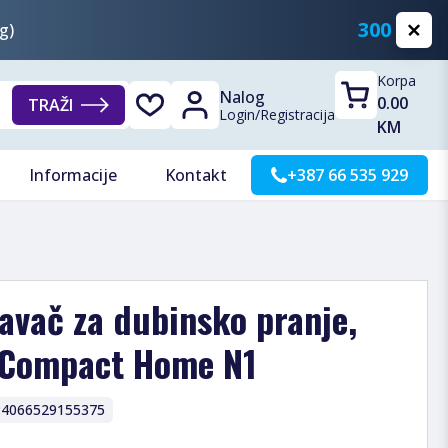
300 KM
g)
Korpa
Nalog
0.00
TRAŽI
Login
/
Registracija
KM
Informacije
Kontakt
+387 66 535 929
avač za dubinsko pranje,
 Compact Home N1
:
4066529155375