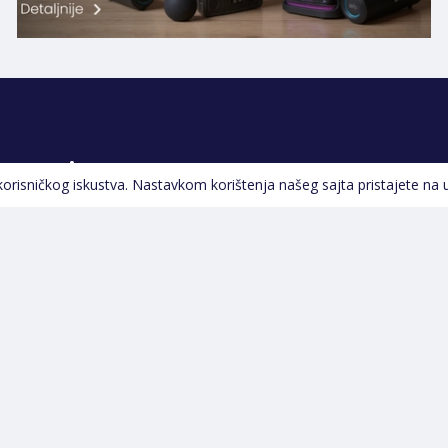
Pratite nas
 korisničkog iskustva. Nastavkom korištenja našeg sajta pristajete na 
Navigacija
Početna
Opšti uslovi poslovanja
Na Akciji
Servis
Izdvajamo
Izjava o kolačićima i
Novi proizvodi
privatnosti