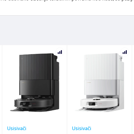
Usisivači
Usisivači