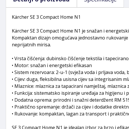
Kärcher SE 3 Compact Home N1
Kärcher SE 3 Compact Home N1 je snažan i energetski e
Kompaktan dizajn omogućava jednostavno rukovanje i pr
neprijatnih mirisa.
• Vrsta čišćenja: dubinsko čišćenje tekstila i tapecira
• Motor: snažan i energetski efikasan
• Sistem rezervoara: 2-u-1 (svježa voda i prljava voda,
• Cijev: duga, fleksibilna usisna cijev sa integrisanim 
• Mlaznice: mlaznica za tapacirani namještaj, mlaznica
• Funkcija: sistematsko ispiranje uređaja za higijenu i 
• Dodatna oprema: prirodni i snažni deterdžent RM 5
• Praktično spremanje: držači za cijev i dodatke direkt
• Rukovanje: kompaktan, lagan za transport i praktič
SE 3 Compact Home N1 je idealan izbor za brzo i efikas