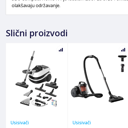
olakšavaju održavanje.
Slični proizvodi
Usisivači
Usisivači