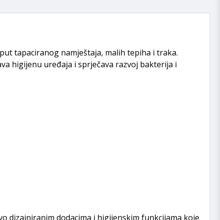
ut tapaciranog namještaja, malih tepiha i traka.
 higijenu uređaja i sprječava razvoj bakterija i
ivo dizajniranim dodacima i higijenskim funkcijama koje