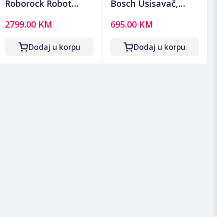
Roborock Robot
Bosch Usisavač,
usisavač sa
2100W, 3u1 mokro-
2799.00 KM
695.00 KM
stanicom za
suho usisavanje,
pražnjenje,
ProAnimal -
Dodaj u korpu
Dodaj u korpu
6400mAh, 25.000 Pa -
BWD421PET
Qrevo Edge 2 Pro