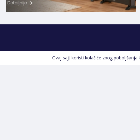
Ovaj sajt koristi kolačiće zbog poboljšanja
Kontakt informacije
POZOVITE NAS
+387 66 535 929
Prvog maja 9, 76300 Bijeljina
info@shopland.ba