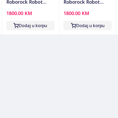
Roborock Robot
Roborock Robot
usisavač sa
usisavač sa
1800.00 KM
1800.00 KM
stanicom za
stanicom za
pražnjenje,
pražnjenje,
Dodaj u korpu
Dodaj u korpu
5200mAh, 18.500 Pa -
5200mAh, 18.500 Pa -
Qrevo C Pro Black
Qrevo C Pro White