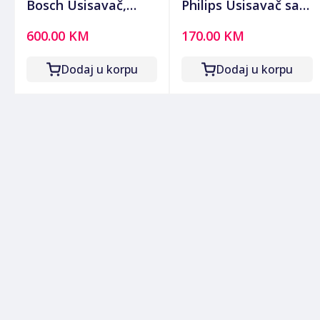
Bosch Usisavač,
Philips Usisavač sa
2100W, 3u1 mokro-
posudom, 800 W,
600.00 KM
170.00 KM
suho usisavanje,
PowerCyclone 3 -
ProPerform -
XB1142/10
Dodaj u korpu
Dodaj u korpu
BWD421PRO