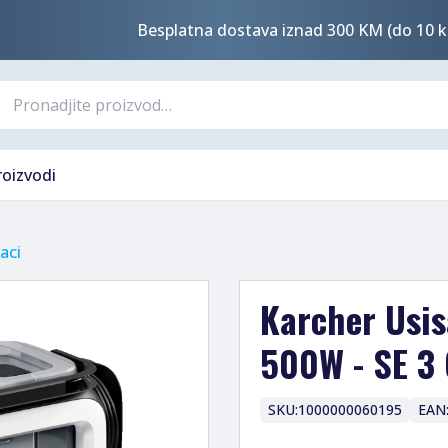
Besplatna dostava iznad 300 KM (do 10 k
roizvodi
aci
Karcher Usis
500W - SE 3
SKU:
1000000060195
EAN