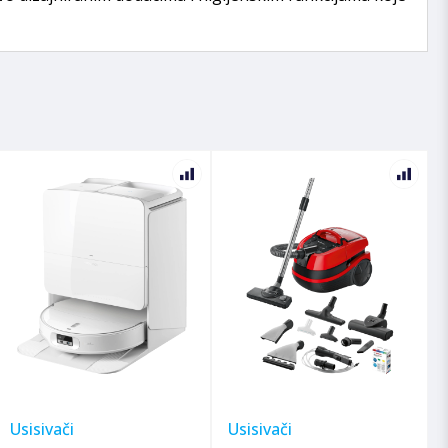
Usisivači
Usisivači