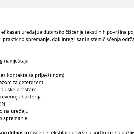
fikasan uređaj za dubinsko čišćenje tekstilnih površina pop
aktično spremanje, dok integrisani sistem čišćenja održava
nog namještaja
 bez kontakta sa prljavštinom)
mlazom za deterdžent
 za uske prostore
prevenciju bakterija
19N
no na uređaju
no spremanje
no dubinsko čišćenje tekstilnih površina kod kuće, sa pažlj