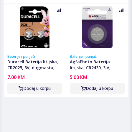
Baterije i punjači
Baterije i punjači
Duracell Baterija litijska,
AgfaPhoto Baterija
CR2025, 3V, dugmasta,
litijska, CR2430, 3 V,
blister 2 kom - DL/CR2025
dugmasta, blister 1 kom -
7.00 KM
5.00 KM
CR2430 B1
Dodaj u korpu
Dodaj u korpu