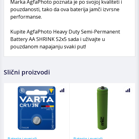
Marka AgfaPhoto poznata je po svojoj kvaliteti i
pouzdanosti, tako da ova baterija jamči izvrsne
performanse.
Kupite AgfaPhoto Heavy Duty Semi-Permanent
Battery AA SHRINK S2x5 sada i uživajte u
pouzdanom napajanju svaki put!
Slični proizvodi
Baterije i punjači
Baterije i punjači