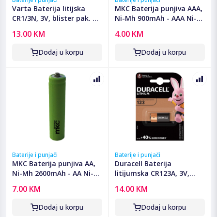
Varta Baterija litijska
MKC Baterija punjiva AAA,
CR1/3N, 3V, blister pak. 1
Ni-Mh 900mAh - AAA Ni-
kom - VCR1/3N
Mh AAA 900mah Bulk
13.00 KM
4.00 KM
Dodaj u korpu
Dodaj u korpu
Baterije i punjači
Baterije i punjači
MKC Baterija punjiva AA,
Duracell Baterija
Ni-Mh 2600mAh - AA Ni-
litijumska CR123A, 3V,
Mh AAA 2600mah Bulk
blister 1 kom. - CR123A B1
7.00 KM
14.00 KM
Dodaj u korpu
Dodaj u korpu