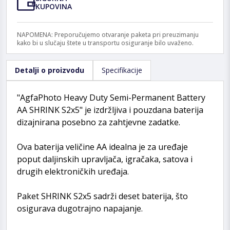
KUPOVINA
NAPOMENA: Preporučujemo otvaranje paketa pri preuzimanju
kako bi u slučaju štete u transportu osiguranje bilo uvaženo.
Detalji o proizvodu
Specifikacije
"AgfaPhoto Heavy Duty Semi-Permanent Battery
AA SHRINK S2x5" je izdržljiva i pouzdana baterija
dizajnirana posebno za zahtjevne zadatke.
Ova baterija veličine AA idealna je za uređaje
poput daljinskih upravljača, igračaka, satova i
drugih elektroničkih uređaja.
Paket SHRINK S2x5 sadrži deset baterija, što
osigurava dugotrajno napajanje.