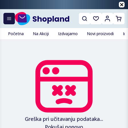
Početna
Na Akciji
Izdvajamo
Novi proizvodi
In
Greška pri učitavanju podataka...
Pokušaj ponovo