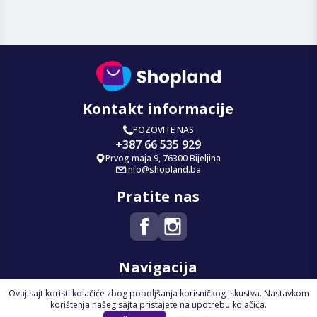
Kontakt informacije
POZOVITE NAS
+387 66 535 929
Prvog maja 9, 76300 Bijeljina
info@shopland.ba
Pratite nas
Navigacija
Ovaj sajt koristi kolačiće zbog poboljšanja korisničkog iskustva. Nastavkom
Početna
korištenja našeg sajta pristajete na upotrebu kolačića.
Na Akciji