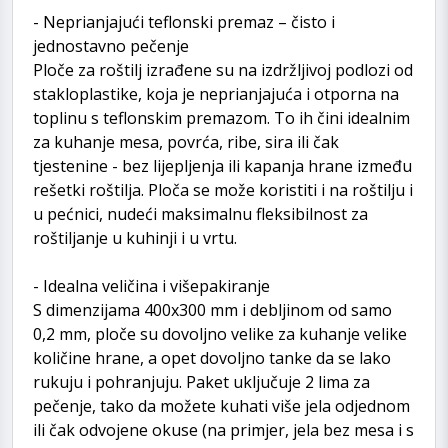
- Neprianjajući teflonski premaz – čisto i
jednostavno pečenje
Ploče za roštilj izrađene su na izdržljivoj podlozi od
stakloplastike, koja je neprianjajuća i otporna na
toplinu s teflonskim premazom. To ih čini idealnim
za kuhanje mesa, povrća, ribe, sira ili čak
tjestenine - bez lijepljenja ili kapanja hrane između
rešetki roštilja. Ploča se može koristiti i na roštilju i
u pećnici, nudeći maksimalnu fleksibilnost za
roštiljanje u kuhinji i u vrtu.
- Idealna veličina i višepakiranje
S dimenzijama 400x300 mm i debljinom od samo
0,2 mm, ploče su dovoljno velike za kuhanje velike
količine hrane, a opet dovoljno tanke da se lako
rukuju i pohranjuju. Paket uključuje 2 lima za
pečenje, tako da možete kuhati više jela odjednom
ili čak odvojene okuse (na primjer, jela bez mesa i s