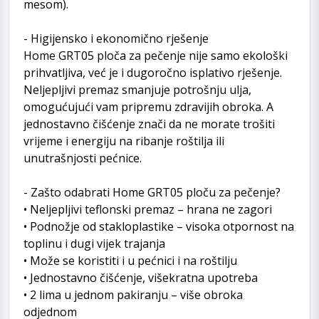
mesom).
- Higijensko i ekonomično rješenje
Home GRT05 ploča za pečenje nije samo ekološki
prihvatljiva, već je i dugoročno isplativo rješenje.
Neljepljivi premaz smanjuje potrošnju ulja,
omogućujući vam pripremu zdravijih obroka. A
jednostavno čišćenje znači da ne morate trošiti
vrijeme i energiju na ribanje roštilja ili
unutrašnjosti pećnice.
- Zašto odabrati Home GRT05 ploču za pečenje?
• Neljepljivi teflonski premaz – hrana ne zagori
• Podnožje od stakloplastike – visoka otpornost na
toplinu i dugi vijek trajanja
• Može se koristiti i u pećnici i na roštilju
• Jednostavno čišćenje, višekratna upotreba
• 2 lima u jednom pakiranju – više obroka
odjednom