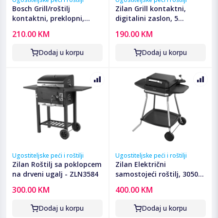
Bosch Grill/roštilj
Zilan Grill kontaktni,
kontaktni, preklopni,
digitalini zaslon, 5
2000W - TCG4104
programa rada, 2000 W -
210.00 KM
190.00 KM
ZLN3942
Dodaj u korpu
Dodaj u korpu
Ugostiteljske peći i roštilji
Ugostiteljske peći i roštilji
Zilan Roštilj sa poklopcem
Zilan Električni
na drveni ugalj - ZLN3584
samostojeći roštilj, 3050W
- ZLN2502
300.00 KM
400.00 KM
Dodaj u korpu
Dodaj u korpu