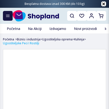
Besplatna dostava iznad 300 KM (do 10 kg)
Početna
Na Akciji
Izdvajamo
Novi proizvodi
In
Početna
>
Biznis i industrija
>
Ugostiteljska oprema
>
Kuhinja
>
Ugostiteljske Peci I Rostilji