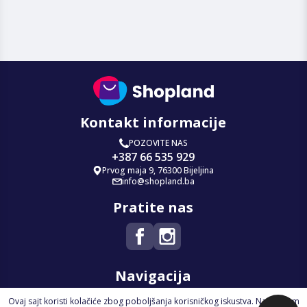
Kontakt informacije
POZOVITE NAS
+387 66 535 929
Prvog maja 9, 76300 Bijeljina
info@shopland.ba
Pratite nas
Navigacija
Ovaj sajt koristi kolačiće zbog poboljšanja korisničkog iskustva. Nastavkom
Početna