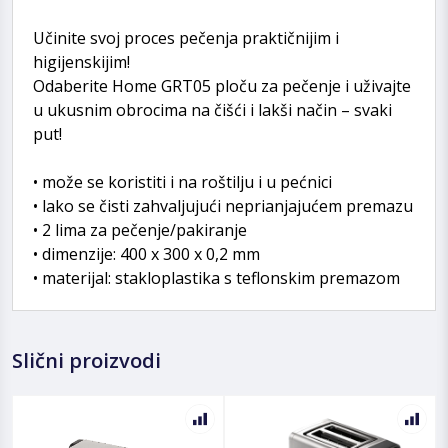
Učinite svoj proces pečenja praktičnijim i
higijenskijim!
Odaberite Home GRT05 ploču za pečenje i uživajte
u ukusnim obrocima na čišći i lakši način – svaki
put!
• može se koristiti i na roštilju i u pećnici
• lako se čisti zahvaljujući neprianjajućem premazu
• 2 lima za pečenje/pakiranje
• dimenzije: 400 x 300 x 0,2 mm
• materijal: stakloplastika s teflonskim premazom
Slični proizvodi