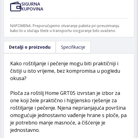
SIGURNA
KUPOVINA
NAPOMENA: Preporučujemo otvaranje paketa pri preuzimanju
kako bi u slučaju štete u transportu osiguranje bilo uvaženo.
Detalji o proizvodu
Specifikacije
Kako roštiljanje i pečenje mogu biti praktičniji i
čistiji u isto vrijeme, bez kompromisa u pogledu
okusa?
Ploča za roštilj Home GRT05 izvrstan je izbor za
one koji žele praktično i higijensko rješenje za
roštiljanje i pečenje. Njena neprianjajuća površina
omogućuje jednostavno vađenje hrane s ploče, pa
je potrebno manje masnoće, a čišćenje je
jednostavno.