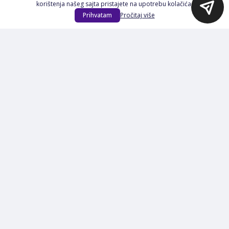
korištenja našeg sajta pristajete na upotrebu kolačića.
Na Akciji
Prihvatam
Pročitaj više
Izdvajamo
Novi proizvodi
Opšti uslovi poslovanja
Servis
Izjava o kolačićima i privatnosti
Pravila o postupanju s kolačićima
Načini plaćanja
Garancija
Sigurnost plaćanja
Reklamacije
Politika privatnosti
O nama
Prijavite se na Newsletter
PRIJAVI SE
Načini plaćanja