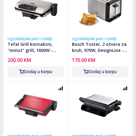
Ugostiteljske peći i roštilji
Ugostiteljske peći i roštilji
Tefal Grill kontaktni,
Bosch Toster, 2 otvora za
"minut" grill, 1600W -
kruh, 970W, DesignLine -
GC205012
TAT5P420
200.00 KM
170.00 KM
Dodaj u korpu
Dodaj u korpu
Ugostiteljske peći i roštilji
Ugostiteljske peći i roštilji