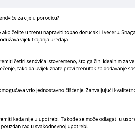
endviče za cijelu porodicu?
ako želite u trenu napraviti topao doručak ili večeru. Snag
rodužava vijek trajanja uređaja.
miti četiri sendviča istovremeno, što ga čini idealnim za ve
ečenje, tako da uvijek znate pravi trenutak za dodavanje sas
i omogućava vrlo jednostavno čišćenje. Zahvaljujući kvalite
emiti kada nije u upotrebi. Takođe se može odlagati u uspr
 pouzdan rad u svakodnevnoj upotrebi.