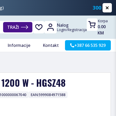
300 KM
g)
Korpa
Nalog
0.00
TRAŽI
Login
/
Registracija
KM
Informacije
Kontakt
+387 66 535 929
, 1200 W - HGSZ48
1000000067040
EAN:
5999084971588