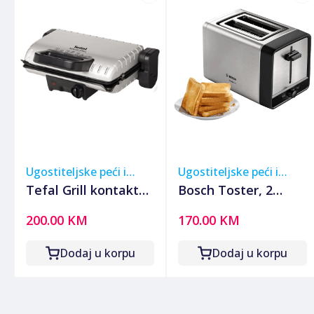
Ugostiteljske peći i
Ugostiteljske peći i
roštilji
roštilji
Tefal Grill kontaktni,
Bosch Toster, 2
"minut" grill, 1600W
otvora za kruh,
200.00 KM
170.00 KM
- GC205012
970W, DesignLine -
TAT5P420
Dodaj u korpu
Dodaj u korpu