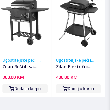
Ugostiteljske peći i
Ugostiteljske peći i
roštilji
roštilji
Zilan Roštilj sa
Zilan Električni
poklopcem na drveni
samostojeći roštilj,
300.00 KM
400.00 KM
ugalj - ZLN3584
3050W - ZLN2502
Dodaj u korpu
Dodaj u korpu