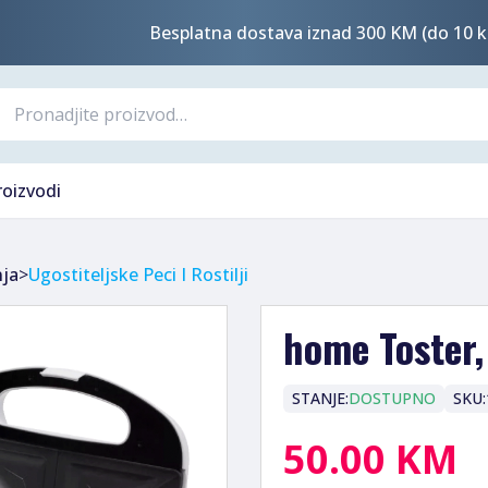
Besplatna dostava iznad 300 KM (do 10 k
roizvodi
nja
>
Ugostiteljske Peci I Rostilji
home Toster
STANJE:
DOSTUPNO
SKU:
50.00 KM