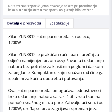
NAPOMENA: Preporučujemo otvaranje paketa pri preuzimanju
kako bi u slučaju štete u transportu osiguranje bilo uvaženo.
Detalji o proizvodu
Specifikacije
Zilan ZLN3812 ručni parni uređaj za odjeću,
1200W
Zilan ZLN3812 je praktičan ručni parni uređaj za
odjeću namijenjen brzom osvježavanju i uklanjanju
nabora bez potrebe za klasičnim peglom i daskom
za peglanje. Kompaktan dizajn i snažan rad čine ga
idealnim za kućnu upotrebu i putovanja.
Ovaj ručni parni uređaj omogućava jednostavno i
brzo uklanjanje nabora sa različitih vrsta tkanina
pomoću snažnog mlaza pare. Zahvaljujući snazi od
1200W, uređaj se brzo zagrijava i spreman je za