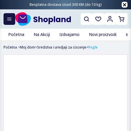
Besplatna dostava iznad 300 KM (do 10 kg)
Početna
Na Akciji
Izdvajamo
Novi proizvodi
In
Početna
>
Moj dom
>
Sredstva i uredjaji za ciscenje
>
Pegle