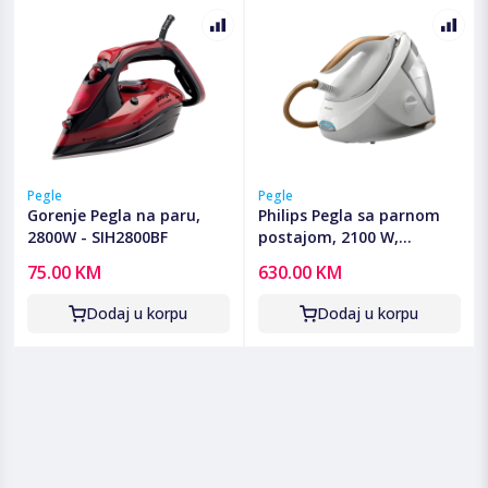
Pegle
Pegle
Gorenje Pegla na paru,
Philips Pegla sa parnom
2800W - SIH2800BF
postajom, 2100 W,
PerfectCare 7000 -
75.00 KM
630.00 KM
PSG7040/10
Dodaj u korpu
Dodaj u korpu