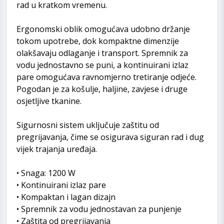
rad u kratkom vremenu.
Ergonomski oblik omogućava udobno držanje
tokom upotrebe, dok kompaktne dimenzije
olakšavaju odlaganje i transport. Spremnik za
vodu jednostavno se puni, a kontinuirani izlaz
pare omogućava ravnomjerno tretiranje odjeće.
Pogodan je za košulje, haljine, zavjese i druge
osjetljive tkanine.
Sigurnosni sistem uključuje zaštitu od
pregrijavanja, čime se osigurava siguran rad i dug
vijek trajanja uređaja.
• Snaga: 1200 W
• Kontinuirani izlaz pare
• Kompaktan i lagan dizajn
• Spremnik za vodu jednostavan za punjenje
• Zaštita od pregrijavanja