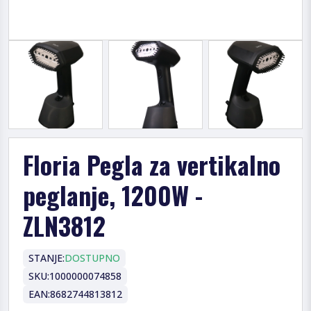
Floria Pegla za vertikalno
peglanje, 1200W -
ZLN3812
STANJE:
DOSTUPNO
SKU:
1000000074858
EAN:
8682744813812