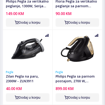
Philips Pegla za vertikalno
Floria Pegla za vertikalno
peglanje, 1300W, Serija
peglanje sa parnom
5000 - STH5030/20
postajom, 2000W -
149.00 KM
90.00 KM
ZLN3829
Dodaj u korpu
Dodaj u korpu
Pegle
Pegle
Zilan Pegla na paru,
Philips Pegla sa parnom
2300W - ZLN3911
postajom, 2700 W,
PerfectCare - PSG8140/80
40.00 KM
899.00 KM
Dodaj u korpu
Dodaj u korpu