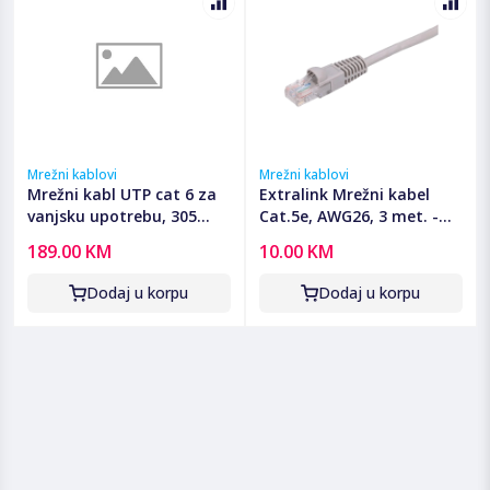
Mrežni kablovi
Mrežni kablovi
Mrežni kabl UTP cat 6 za
Extralink Mrežni kabel
vanjsku upotrebu, 305
Cat.5e, AWG26, 3 met. -
metara, C-Link
Kat.5e UTP 3m LAN
189.00 KM
10.00 KM
Patchcord
Dodaj u korpu
Dodaj u korpu