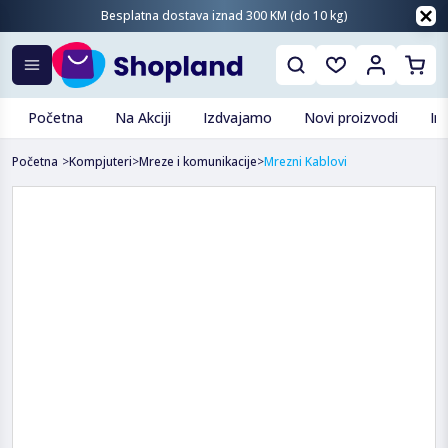
Besplatna dostava iznad 300 KM (do 10 kg)
Početna
Na Akciji
Izdvajamo
Novi proizvodi
In
Početna
>
Kompjuteri
>
Mreze i komunikacije
>
Mrezni Kablovi