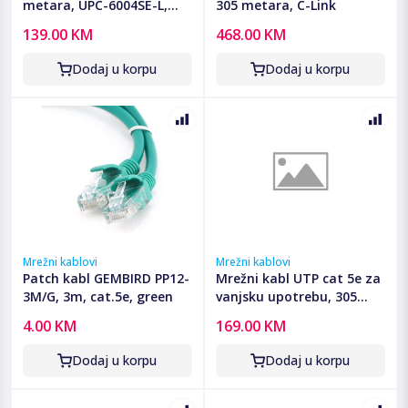
metara, UPC-6004SE-L,
305 metara, C-Link
premium, stranded,
139.00 KM
468.00 KM
GEMBIRD
Dodaj u korpu
Dodaj u korpu
Mrežni kablovi
Mrežni kablovi
Patch kabl GEMBIRD PP12-
Mrežni kabl UTP cat 5e za
3M/G, 3m, cat.5e, green
vanjsku upotrebu, 305
metara, C-Link
4.00 KM
169.00 KM
Dodaj u korpu
Dodaj u korpu