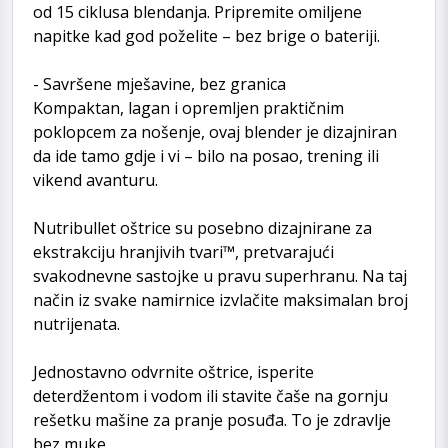
od 15 ciklusa blendanja. Pripremite omiljene
napitke kad god poželite – bez brige o bateriji.
- Savršene mješavine, bez granica
Kompaktan, lagan i opremljen praktičnim
poklopcem za nošenje, ovaj blender je dizajniran
da ide tamo gdje i vi – bilo na posao, trening ili
vikend avanturu.
Nutribullet oštrice su posebno dizajnirane za
ekstrakciju hranjivih tvari™, pretvarajući
svakodnevne sastojke u pravu superhranu. Na taj
način iz svake namirnice izvlačite maksimalan broj
nutrijenata.
Jednostavno odvrnite oštrice, isperite
deterdžentom i vodom ili stavite čaše na gornju
rešetku mašine za pranje posuđa. To je zdravlje
bez muke.