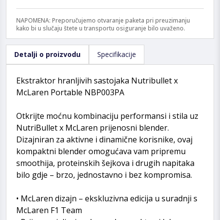
NAPOMENA: Preporučujemo otvaranje paketa pri preuzimanju
kako bi u slučaju štete u transportu osiguranje bilo uvaženo.
Detalji o proizvodu
Specifikacije
Ekstraktor hranljivih sastojaka Nutribullet x
McLaren Portable NBP003PA
Otkrijte moćnu kombinaciju performansi i stila uz
NutriBullet x McLaren prijenosni blender.
Dizajniran za aktivne i dinamične korisnike, ovaj
kompaktni blender omogućava vam pripremu
smoothija, proteinskih šejkova i drugih napitaka
bilo gdje – brzo, jednostavno i bez kompromisa.
• McLaren dizajn – ekskluzivna edicija u suradnji s
McLaren F1 Team