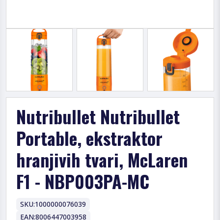
Nutribullet Nutribullet
Portable, ekstraktor
hranjivih tvari, McLaren
F1 - NBP003PA-MC
SKU:
1000000076039
EAN:
8006447003958