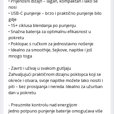
• Prijenosni dizajn – lagan, kompaktan i lako se
nosi
• USB-C punjenje – brzo i praktično punjenje bilo
gdje
• 15+ ciklusa blendanja po punjenju
• Snažna baterija za optimalnu efikasnost u
pokretu
• Poklopac s ručkom za jednostavno nošenje
• Idealno za smoothije, šejkove, napitke i još
mnogo toga
- Zavrti i uživaj u svakom gutljaju
Zahvaljujući praktičnom dizajnu poklopca koji se
okreće i otvara, svoje napitke možete lako nositi i
piti – bez prosipanja i nereda. Idealno za užurban
dan u pokretu.
- Preuzmite kontrolu nad energijom
Jedno potpuno punjenje baterije omogućava više