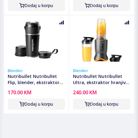
Dodaj u korpu
Dodaj u korpu
Blenderi
Blenderi
Nutribullet Nutribullet
Nutribullet Nutribullet
Flip, blender, ekstraktor
Ultra, ekstraktor hranjivih
hranjivih tvari - CB
tvari, McLaren F1 -
170.00 KM
240.00 KM
NBP016B FLIP
NB1206GO-MC
Dodaj u korpu
Dodaj u korpu