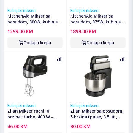
Kuhinjski mikseri
Kuhinjski mikseri
KitchenAid Mikser sa
KitchenAid Mikser sa
posudom, 300W, kuhinjski
posudom, 375W, kuhinjski
robot - 5KSM125EIB
robot - 5KSM70SHXEOB
1299.00 KM
1899.00 KM
Dodaj u korpu
Dodaj u korpu
Kuhinjski mikseri
Kuhinjski mikseri
Zilan Mikser ručni, 6
Zilan Mikser sa posudom,
brzina+turbo, 400 W -
5 brzina+pulse, 3.5 lit.,
ZLN2969
500 W - ZLN2952
46.00 KM
80.00 KM