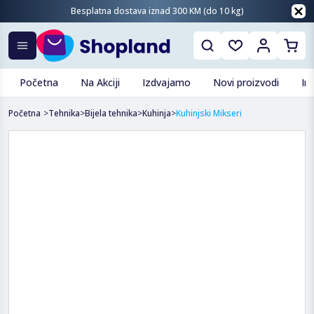
Besplatna dostava iznad 300 KM (do 10 kg)
Početna
Na Akciji
Izdvajamo
Novi proizvodi
In
Početna
>
Tehnika
>
Bijela tehnika
>
Kuhinja
>
Kuhinjski Mikseri