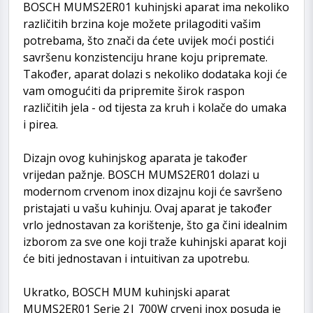
BOSCH MUMS2ER01 kuhinjski aparat ima nekoliko
različitih brzina koje možete prilagoditi vašim
potrebama, što znači da ćete uvijek moći postići
savršenu konzistenciju hrane koju pripremate.
Također, aparat dolazi s nekoliko dodataka koji će
vam omogućiti da pripremite širok raspon
različitih jela - od tijesta za kruh i kolače do umaka
i pirea.
Dizajn ovog kuhinjskog aparata je također
vrijedan pažnje. BOSCH MUMS2ER01 dolazi u
modernom crvenom inox dizajnu koji će savršeno
pristajati u vašu kuhinju. Ovaj aparat je također
vrlo jednostavan za korištenje, što ga čini idealnim
izborom za sve one koji traže kuhinjski aparat koji
će biti jednostavan i intuitivan za upotrebu.
Ukratko, BOSCH MUM kuhinjski aparat
MUMS2ER01 Serie 2| 700W crveni inox posuda je