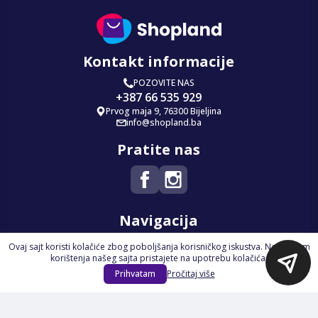
Kontakt informacije
POZOVITE NAS
+387 66 535 929
Prvog maja 9, 76300 Bijeljina
info@shopland.ba
Pratite nas
Navigacija
Ovaj sajt koristi kolačiće zbog poboljšanja korisničkog iskustva. Nastavkom
Početna
korištenja našeg sajta pristajete na upotrebu kolačića.
Na Akciji
Prihvatam
Pročitaj više
Izdvajamo
Novi proizvodi
Opšti uslovi poslovanja