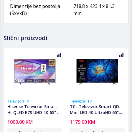
Dimenzije bez postolja
718.8 x 423.4 x 81.3
(ŠxVxD)
mm
Slični proizvodi
Televizori TV
Televizori TV
Hisense Televizor Smart
TCL Televizor Smart QD-
Hi-QLED E7S UHD 4K 65" -
Mini LED 4K UltraHD 65",
65E7S
Google TV - 65C6KS
1000.00 KM
1179.00 KM