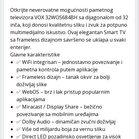
Otkrijte neverovatne mogućnosti pametnog
televizora VOX 32WOS684BH sa dijagonalom od 32
inča, koji donosi kvalitetnu sliku i zvuk za potpuno
multimedijalno iskustvo. Ovaj elegantan Smart TV
sa frameless dizajnom savršeno se uklapa u svaki
enterijer.
Glavne karakteristike
✅ WiFi integrisan – jednostavno povezivanje i
pametna kontrola putem aplikacije
✅ Frameless dizajn – tanak okvir za bolji
doživljaj slike
✅ WebOS – brz i lak pristup popularnim
aplikacijama
✅ Miracast / Display Share – bežično
povezivanje sa mobilnim uređajima
✅ Dolby Audio – dinamičan zvučni doživljaj
✅ Više od milijardu boja za vernu sliku
✅ Direct LED pozadinsko osvetljenje za visok