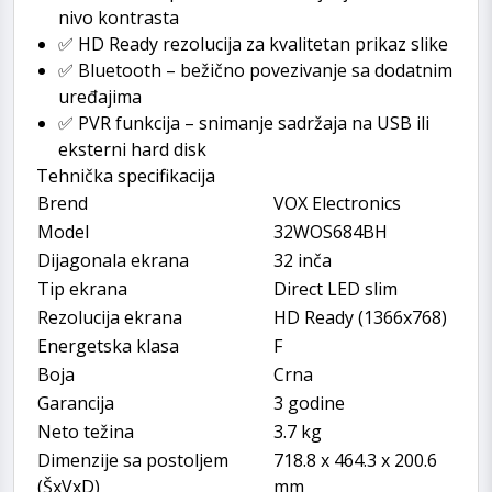
nivo kontrasta
✅ HD Ready rezolucija za kvalitetan prikaz slike
✅ Bluetooth – bežično povezivanje sa dodatnim
uređajima
✅ PVR funkcija – snimanje sadržaja na USB ili
eksterni hard disk
Tehnička specifikacija
Brend
VOX Electronics
Model
32WOS684BH
Dijagonala ekrana
32 inča
Tip ekrana
Direct LED slim
Rezolucija ekrana
HD Ready (1366x768)
Energetska klasa
F
Boja
Crna
Garancija
3 godine
Neto težina
3.7 kg
Dimenzije sa postoljem
718.8 x 464.3 x 200.6
(ŠxVxD)
mm