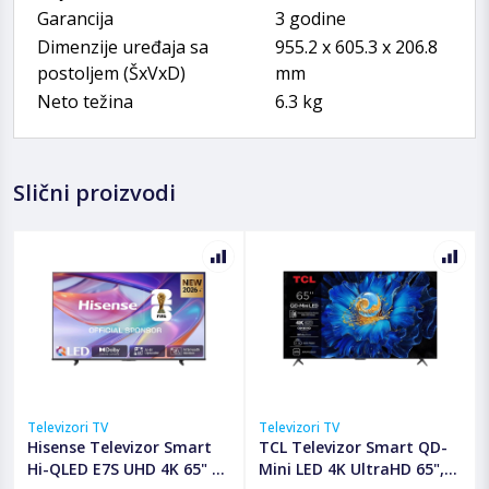
Garancija
3 godine
Dimenzije uređaja sa
955.2 x 605.3 x 206.8
postoljem (ŠxVxD)
mm
Neto težina
6.3 kg
Slični proizvodi
Televizori TV
Televizori TV
Hisense Televizor Smart
TCL Televizor Smart QD-
Hi-QLED E7S UHD 4K 65" -
Mini LED 4K UltraHD 65",