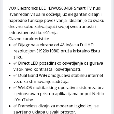
VOX Electronics LED 43WOS684BF Smart TV nudi
izvanredan vizualni doživljaj uz elegantan dizajn i
napredne funkcije povezivanja. Idealan je za svaku
dnevnu sobu zahvaljujući svojoj svestranosti i
jednostavnosti korišćenja.
Glavne karakteristike
✅ Dijagonala ekrana od 43 inča sa Full HD
rezolucijom (1920x1080) pruža kristalno čistu
sliku.
✅ Direct LED pozadinsko osvetljenje osigurava
visok nivo kontrasta i osvetljenosti.
✅ Dual Band WiFi omogućava stabilnu internet
vezu za strimovanje sadržaja.
✅ WebOS multitasking operativni sistem za brz
i jednostavan pristup aplikacijama poput Netflix
i YouTube.
✅ Frameless dizajn za moderan izgled koji se
savršeno uklapa u svaki prostor.