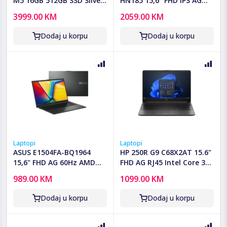
M5 16GB 512GB SSD Silver
HN185 15,6" FHD IPS AG
MDE44LLA
144Hz AMD Ryzen 7
3999.00 KM
2059.00 KM
7445HS 16GB/512GB
SSD/RGB kbd./NVIDIA RTX
Dodaj u korpu
Dodaj u korpu
3050-4GB/2Y/crna
Laptopi
Laptopi
ASUS E1504FA-BQ1964
HP 250R G9 C68X2AT 15.6"
15,6" FHD AG 60Hz AMD
FHD AG RJ45 Intel Core 3
Ryzen 3 7320U/8GB/512 GB
100U 16GB 512GB
989.00 KM
1099.00 KM
SSD/crna/2Y
DOS/crna/1Y
Dodaj u korpu
Dodaj u korpu