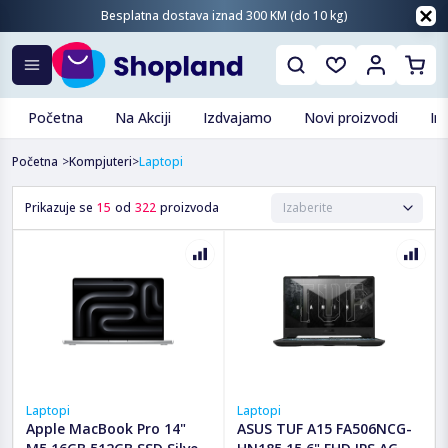
Besplatna dostava iznad 300 KM (do 10 kg)
Početna
Na Akciji
Izdvajamo
Novi proizvodi
In
Početna
>
Kompjuteri
>
Laptopi
Prikazuje se
15
od
322
proizvoda
Laptopi
Laptopi
Apple MacBook Pro 14"
ASUS TUF A15 FA506NCG-