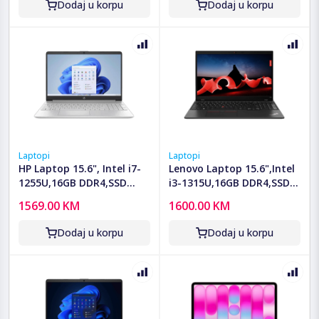
Dodaj u korpu
Dodaj u korpu
Laptopi
Laptopi
HP Laptop 15.6", Intel i7-
Lenovo Laptop 15.6",Intel
1255U,16GB DDR4,SSD
i3-1315U,16GB DDR4,SSD
512GB,Win11 Home - HP
256GB,Win 11 Pro - L15 G4:
1569.00 KM
1600.00 KM
15-fd0107d; A9PE7UA
21H4SCVL00
Dodaj u korpu
Dodaj u korpu