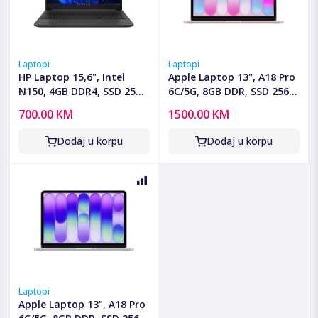
Laptopi
Laptopi
HP Laptop 15,6", Intel
Apple Laptop 13", A18 Pro
N150, 4GB DDR4, SSD 256
6C/5G, 8GB DDR, SSD 256
GB - HP 250RT G9;
GB - MacBook Neo 13"
700.00 KM
1500.00 KM
C7VB3ET
2026; Blush
Dodaj u korpu
Dodaj u korpu
Laptopi
Apple Laptop 13", A18 Pro