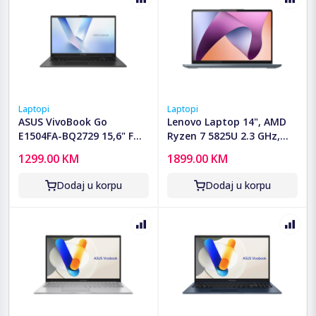
Laptopi
Laptopi
ASUS VivoBook Go
Lenovo Laptop 14", AMD
E1504FA-BQ2729 15,6" FHD
Ryzen 7 5825U 2.3 GHz,
IPS 60Hz AG AMD Ryzen 5
16GB, SSD 512 GB -
1299.00 KM
1899.00 KM
7520U/16GB
IdeaPad Flex 5 14ABR8,
DDR5/1TB/Black/2Y
82XX00HGSC
Dodaj u korpu
Dodaj u korpu