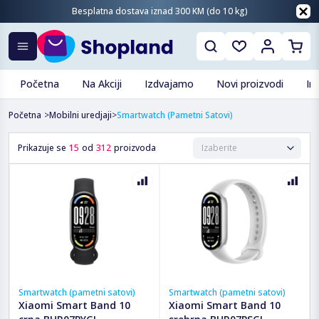
Besplatna dostava iznad 300 KM (do 10 kg)
Početna
Na Akciji
Izdvajamo
Novi proizvodi
In
Početna
>
Mobilni uredjaji
>
Smartwatch (pametni Satovi)
Prikazuje se
15
od
312
proizvoda
Smartwatch (pametni satovi)
Smartwatch (pametni satovi)
Xiaomi Smart Band 10
Xiaomi Smart Band 10