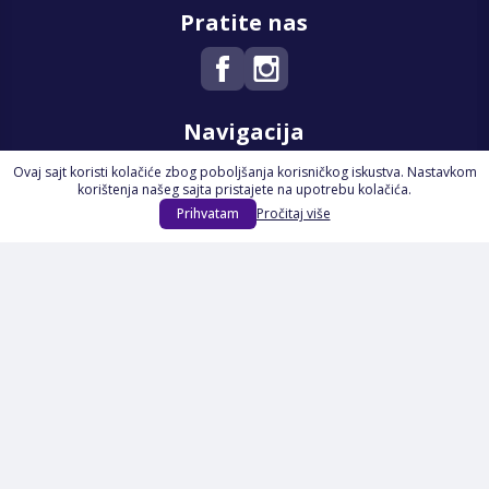
Pratite nas
Navigacija
Ovaj sajt koristi kolačiće zbog poboljšanja korisničkog iskustva. Nastavkom
Početna
korištenja našeg sajta pristajete na upotrebu kolačića.
Na Akciji
Prihvatam
Pročitaj više
Izdvajamo
Novi proizvodi
Opšti uslovi poslovanja
Servis
Izjava o kolačićima i privatnosti
Pravila o postupanju s kolačićima
Načini plaćanja
Garancija
Sigurnost plaćanja
Reklamacije
Politika privatnosti
O nama