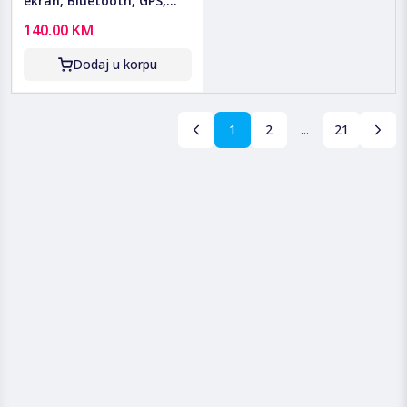
ekran, Bluetooth, GPS,
IP67 - Y39
140.00 KM
Dodaj u korpu
1
2
...
21