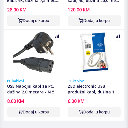
kabl, 4K, dužina 7,5 met. -
kabl, 4K, dužina 20,0 met.
HDMI-4K/7.5
- HDMI-4K/20
28.00 KM
120.00 KM
Dodaj u korpu
Dodaj u korpu
PC kablovi
PC kablovi
USE Napojni kabl za PC,
ZED electronic USB
dužina 2.0 metara - N 5
produžni kabl, dužina 1.8
metara - USBC/1,8
8.00 KM
6.00 KM
Dodaj u korpu
Dodaj u korpu