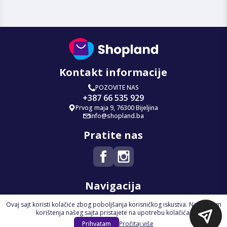
Kontakt informacije
POZOVITE NAS
+387 66 535 929
Prvog maja 9, 76300 Bijeljina
info@shopland.ba
Pratite nas
Navigacija
Ovaj sajt koristi kolačiće zbog poboljšanja korisničkog iskustva. Nastavkom
Početna
korištenja našeg sajta pristajete na upotrebu kolačića.
Na Akciji
Prihvatam
Pročitaj više