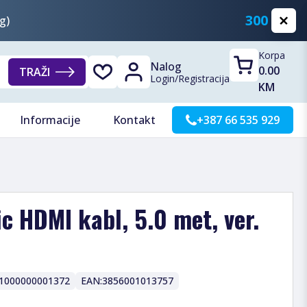
300 KM
g)
Korpa
Nalog
0.00
TRAŽI
Login
/
Registracija
KM
Informacije
Kontakt
+387 66 535 929
ic HDMI kabl, 5.0 met, ver.
1000000001372
EAN:
3856001013757