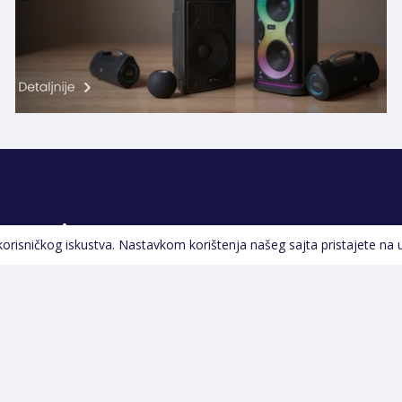
Pratite nas
 korisničkog iskustva. Nastavkom korištenja našeg sajta pristajete na 
Navigacija
Početna
Opšti uslovi poslovanja