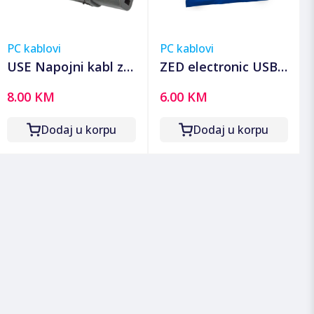
PC kablovi
PC kablovi
USE Napojni kabl za
ZED electronic USB
PC, dužina 2.0
produžni kabl,
8.00 KM
6.00 KM
metara - N 5
dužina 1.8 metara -
USBC/1,8
Dodaj u korpu
Dodaj u korpu