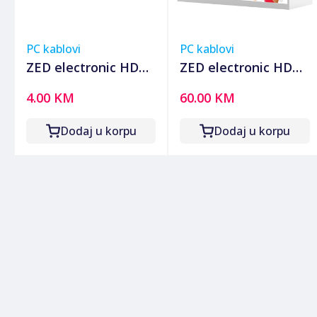
PC kablovi
PC kablovi
ZED electronic HDMI
ZED electronic HDMI
kabl 1.5 metar,
2.0 kabl, 4K, dužina
4.00 KM
60.00 KM
verzija 1.4, bulk - BK-
15,0 met. - HDMI-
HDMI/1.5
4K/15
Dodaj u korpu
Dodaj u korpu