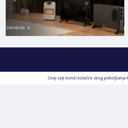
Ovaj sajt koristi kolačiće zbog poboljšanja
Kontakt informacije
POZOVITE NAS
+387 66 535 929