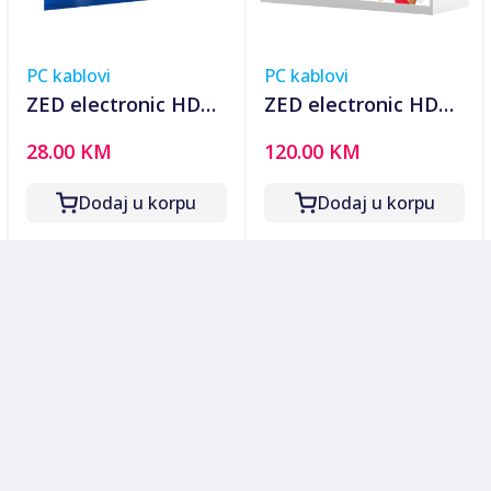
PC kablovi
PC kablovi
ZED electronic HDMI
ZED electronic HDMI
2.0 kabl, 4K, dužina
2.0 kabl, 4K, dužina
28.00 KM
120.00 KM
7,5 met. - HDMI-
20,0 met. - HDMI-
4K/7.5
4K/20
Dodaj u korpu
Dodaj u korpu