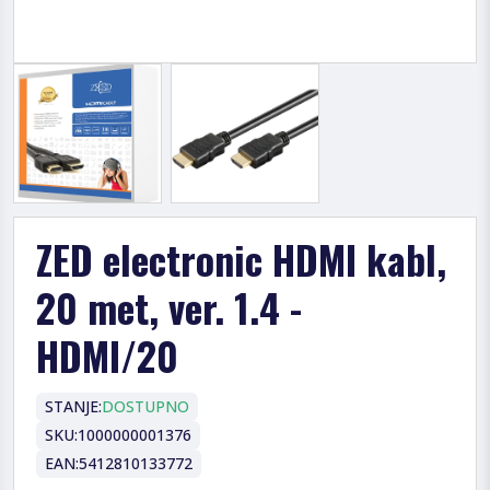
ZED electronic HDMI kabl,
20 met, ver. 1.4 -
HDMI/20
STANJE:
DOSTUPNO
SKU:
1000000001376
EAN:
5412810133772