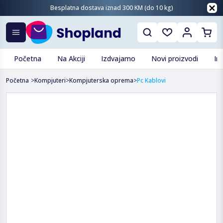
Besplatna dostava iznad 300 KM (do 10 kg)
Početna
Na Akciji
Izdvajamo
Novi proizvodi
In
Početna
>
Kompjuteri
>
Kompjuterska oprema
>
Pc Kablovi