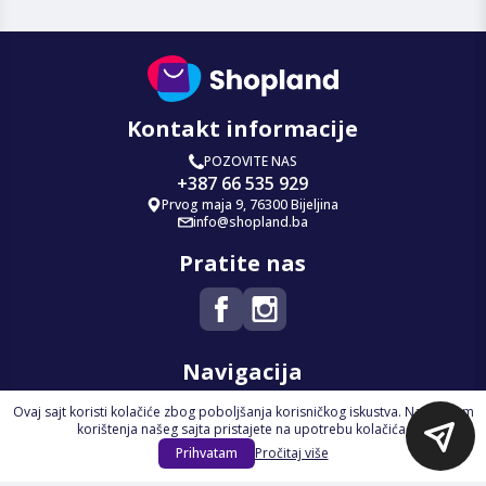
Kontakt informacije
POZOVITE NAS
+387 66 535 929
Prvog maja 9, 76300 Bijeljina
info@shopland.ba
Pratite nas
Navigacija
Ovaj sajt koristi kolačiće zbog poboljšanja korisničkog iskustva. Nastavkom
Početna
korištenja našeg sajta pristajete na upotrebu kolačića.
Na Akciji
Prihvatam
Pročitaj više
Izdvajamo
Novi proizvodi