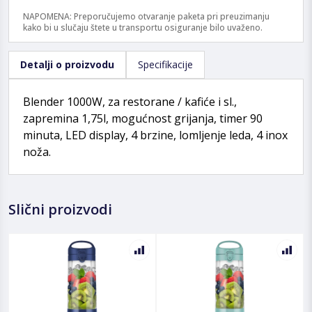
NAPOMENA: Preporučujemo otvaranje paketa pri preuzimanju
kako bi u slučaju štete u transportu osiguranje bilo uvaženo.
Detalji o proizvodu
Specifikacije
Blender 1000W, za restorane / kafiće i sl.,
zapremina 1,75l, mogućnost grijanja, timer 90
minuta, LED display, 4 brzine, lomljenje leda, 4 inox
noža.
Slični proizvodi