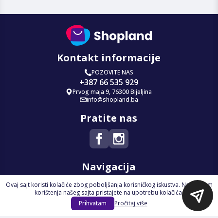
Kontakt informacije
POZOVITE NAS
+387 66 535 929
Prvog maja 9, 76300 Bijeljina
info@shopland.ba
Pratite nas
Navigacija
Ovaj sajt koristi kolačiće zbog poboljšanja korisničkog iskustva. Nastavkom
Početna
korištenja našeg sajta pristajete na upotrebu kolačića.
Na Akciji
Prihvatam
Pročitaj više
Izdvajamo
Novi proizvodi