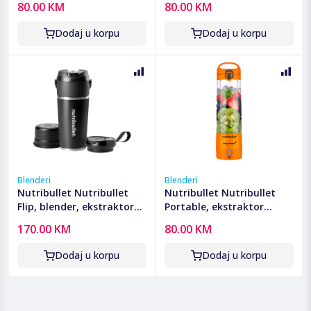
80.00 KM
80.00 KM
- NBP003PU
- NBP003BP
Dodaj u korpu
Dodaj u korpu
Blenderi
Blenderi
Nutribullet Nutribullet
Nutribullet Nutribullet
Flip, blender, ekstraktor
Portable, ekstraktor
hranjivih tvari - CB
hranjivih tvari, McLaren F1
170.00 KM
80.00 KM
NBP016B FLIP
- NBP003PA-MC
Dodaj u korpu
Dodaj u korpu