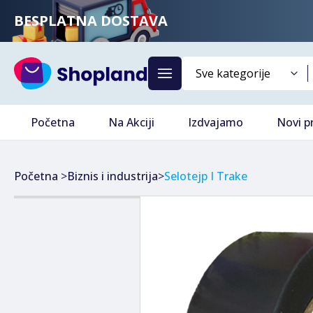
BESPLATNA DOSTAVA
Početna
Na Akciji
Izdvajamo
Novi p
Početna
>
Biznis i industrija
>
Selotejp I Trake