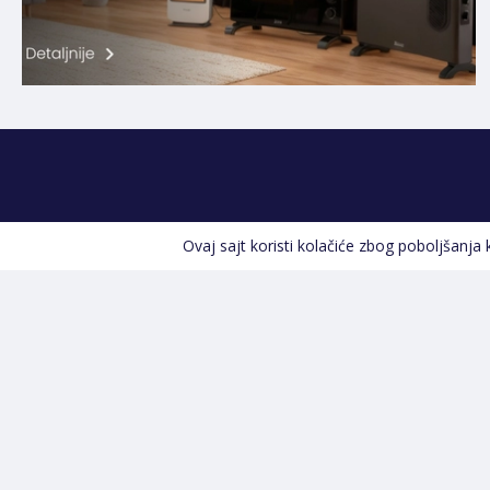
Ovaj sajt koristi kolačiće zbog poboljšanja
Kontakt informacije
POZOVITE NAS
+387 66 535 929
Prvog maja 9, 76300 Bijeljina
info@shopland.ba