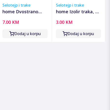
Selotejp i trake
Selotejp i trake
home Dvostrano
home Izolir traka, 20
ljepljiva traka, 10
met, zeleno / žuta -
7.00 KM
3.00 KM
met, dvostrana - RS
G-20 YE/GR
52/10
Dodaj u korpu
Dodaj u korpu