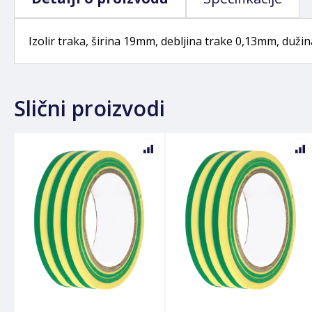
Izolir traka, širina 19mm, debljina trake 0,13mm, duži
Slični proizvodi