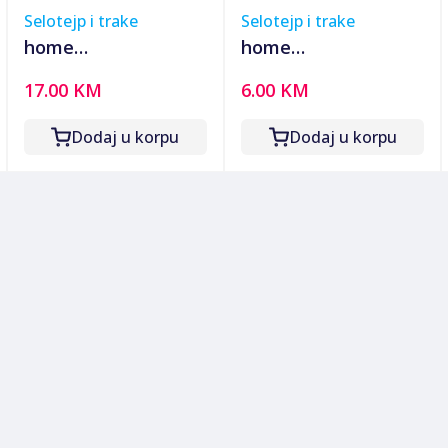
Selotejp i trake
Selotejp i trake
home
home
Visenamjenska
Visenamjenska
17.00 KM
6.00 KM
(Duck Tape) traka,
(Duck Tape) traka,
50 met - RS 50
10 met - RS 50/10
Dodaj u korpu
Dodaj u korpu