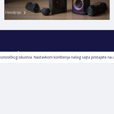
Pratite nas
 korisničkog iskustva. Nastavkom korištenja našeg sajta pristajete na 
Navigacija
Početna
Opšti uslovi poslovanja
Na Akciji
Servis
Izdvajamo
Izjava o kolačićima i