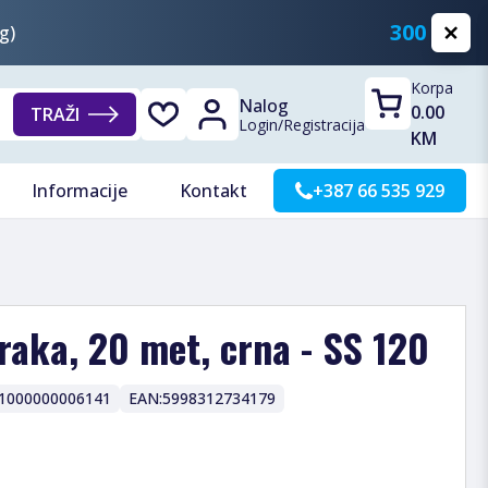
300 KM
g)
Korpa
Nalog
0.00
TRAŽI
Login
/
Registracija
KM
Informacije
Kontakt
+387 66 535 929
traka, 20 met, crna - SS 120
1000000006141
EAN:
5998312734179