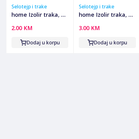
Selotejp i trake
Selotejp i trake
home Izolir traka, 10
home Izolir traka, 20
met, zeleno / žuta -
met, zeleno / žuta -
2.00 KM
3.00 KM
SS 910
SS 920
Dodaj u korpu
Dodaj u korpu