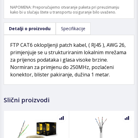
NAPOMENA: Preporučujemo otvaranje paketa pri preuzimanju
kako bi u slučaju štete u transportu osiguranje bilo uvaženo.
Detalji o proizvodu
Specifikacije
FTP CAT6 oklopljenji patch kabel, ( RJ45 ), AWG 26,
primjenjuje se u strukturiranim lokalnim mrežama
za prijenos podataka i glasa visoke brzine.
Normiran za primjenu do 250MHz, pozlaćeni
konektor, blister pakiranje, dužina 1 metar.
Slični proizvodi