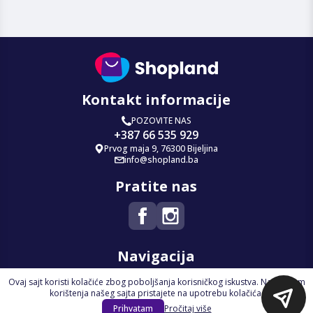
Kontakt informacije
POZOVITE NAS
+387 66 535 929
Prvog maja 9, 76300 Bijeljina
info@shopland.ba
Pratite nas
Navigacija
Ovaj sajt koristi kolačiće zbog poboljšanja korisničkog iskustva. Nastavkom
Početna
korištenja našeg sajta pristajete na upotrebu kolačića.
Na Akciji
Prihvatam
Pročitaj više