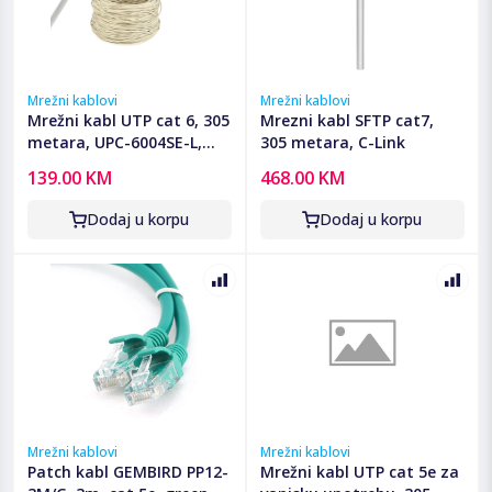
Mrežni kablovi
Mrežni kablovi
Mrežni kabl UTP cat 6, 305
Mrezni kabl SFTP cat7,
metara, UPC-6004SE-L,
305 metara, C-Link
premium, stranded,
139.00 KM
468.00 KM
GEMBIRD
Dodaj u korpu
Dodaj u korpu
Mrežni kablovi
Mrežni kablovi
Patch kabl GEMBIRD PP12-
Mrežni kabl UTP cat 5e za