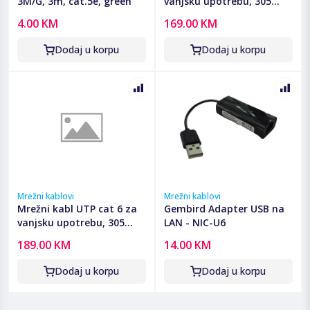
3M/G, 3m, cat.5e, green
vanjsku upotrebu, 305
metara, C-Link
4.00 KM
169.00 KM
Dodaj u korpu
Dodaj u korpu
Mrežni kablovi
Mrežni kablovi
Mrežni kabl UTP cat 6 za
Gembird Adapter USB na
vanjsku upotrebu, 305
LAN - NIC-U6
metara, C-Link
189.00 KM
14.00 KM
Dodaj u korpu
Dodaj u korpu