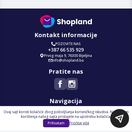
Kontakt informacije
POZOVITE NAS
+387 66 535 929
Prvog maja 9, 76300 Bijeljina
info@shopland.ba
Pratite nas
Navigacija
Ovaj sajt koristi kolačiće zbog poboljšanja korisničkog iskustva. Nastavkom
Početna
korištenja našeg sajta pristajete na upotrebu kolačića.
Na Akciji
Prihvatam
Pročitaj više
Izdvajamo
Novi proizvodi