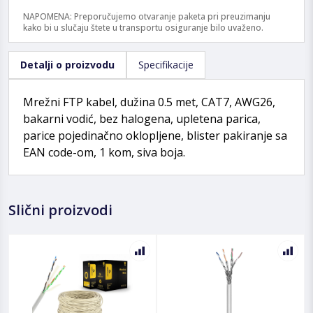
NAPOMENA: Preporučujemo otvaranje paketa pri preuzimanju
kako bi u slučaju štete u transportu osiguranje bilo uvaženo.
Detalji o proizvodu
Specifikacije
Mrežni FTP kabel, dužina 0.5 met, CAT7, AWG26,
bakarni vodić, bez halogena, upletena parica,
parice pojedinačno oklopljene, blister pakiranje sa
EAN code-om, 1 kom, siva boja.
Slični proizvodi