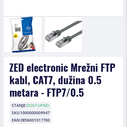
ZED electronic Mrežni FTP
kabl, CAT7, dužina 0.5
metara - FTP7/0.5
STANJE:
DOSTUPNO
SKU:
1000000009947
EAN:
3856001017700