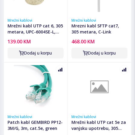
Mrežni kablovi
Mrežni kablovi
Mrežni kabl UTP cat 6, 305
Mrezni kabl SFTP cat7,
metara, UPC-6004SE-L,
305 metara, C-Link
premium, stranded,
139.00 KM
468.00 KM
GEMBIRD
Dodaj u korpu
Dodaj u korpu
Mrežni kablovi
Mrežni kablovi
Patch kabl GEMBIRD PP12-
Mrežni kabl UTP cat 5e za
3M/G, 3m, cat.5e, green
vanjsku upotrebu, 305
metara, C-Link