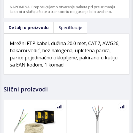
NAPOMENA: Preporučujemo otvaranje paketa pri preuzimanju
kako bi u slučaju štete u transportu osiguranje bilo uvaženo.
Detalji o proizvodu
Specifikacije
Mrežni FTP kabel, dužina 20.0 met, CAT7, AWG26,
bakarni vodić, bez halogena, upletena parica,
parice pojedinačno oklopljene, pakirano u kutiju
sa EAN kodom, 1 komad
Slični proizvodi