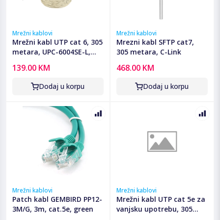
Mrežni kablovi
Mrežni kablovi
Mrežni kabl UTP cat 6, 305
Mrezni kabl SFTP cat7,
metara, UPC-6004SE-L,
305 metara, C-Link
premium, stranded,
139.00 KM
468.00 KM
GEMBIRD
Dodaj u korpu
Dodaj u korpu
Mrežni kablovi
Mrežni kablovi
Patch kabl GEMBIRD PP12-
Mrežni kabl UTP cat 5e za
3M/G, 3m, cat.5e, green
vanjsku upotrebu, 305
metara, C-Link