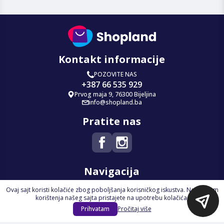
Kontakt informacije
POZOVITE NAS
+387 66 535 929
Prvog maja 9, 76300 Bijeljina
info@shopland.ba
Pratite nas
Navigacija
Ovaj sajt koristi kolačiće zbog poboljšanja korisničkog iskustva. Nastavkom
Početna
korištenja našeg sajta pristajete na upotrebu kolačića.
Na Akciji
Prihvatam
Pročitaj više
Izdvajamo
Novi proizvodi