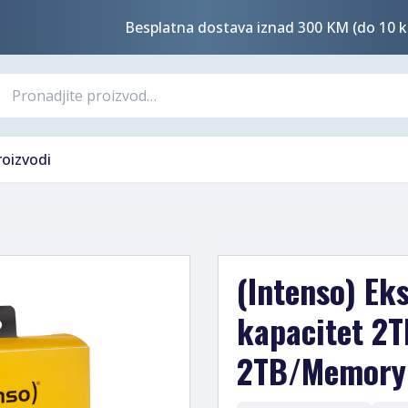
Besplatna dostava iznad 300 KM (do 10 k
roizvodi
(Intenso) Ek
kapacitet 2T
2TB/Memory