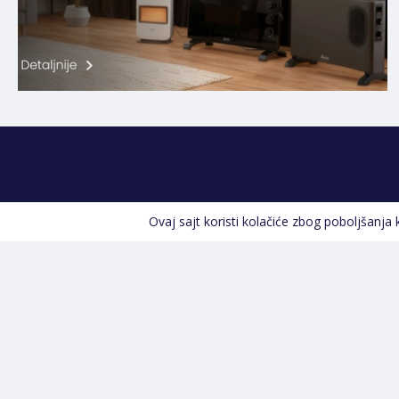
Ovaj sajt koristi kolačiće zbog poboljšanja
Kontakt informacije
POZOVITE NAS
+387 66 535 929
Prvog maja 9, 76300 Bijeljina