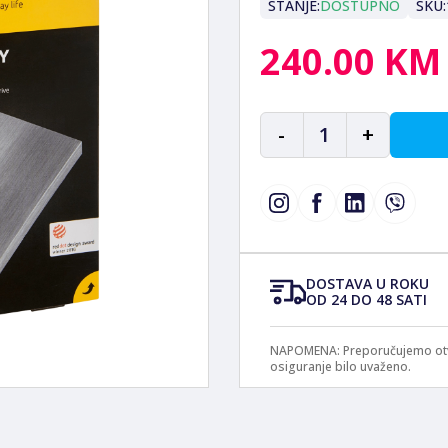
STANJE:
DOSTUPNO
SKU:
240.00 KM
-
1
+
DOSTAVA U ROKU
OD 24 DO 48 SATI
NAPOMENA: Preporučujemo otvar
osiguranje bilo uvaženo.