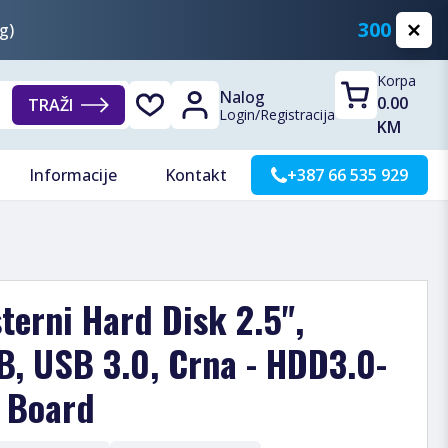
300 KM
g)
Korpa
Nalog
0.00
TRAŽI
Login
/
Registracija
KM
Informacije
Kontakt
+387 66 535 929
sterni Hard Disk 2.5",
B, USB 3.0, Crna - HDD3.0-
 Board