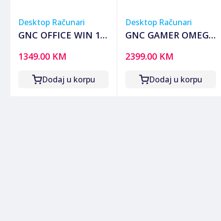
Desktop Računari
Desktop Računari
GNC OFFICE WIN 11
GNC GAMER OMEGA
PRO i3-10105
H610 i5-12400F 16GB
1349.00 KM
2399.00 KM
3.70GHz, MB H510,
DDR4 SSD 500 GB
RAM 8GB DDR4, SSD
RTX 5050 8 GB
Dodaj u korpu
Dodaj u korpu
2,5 240GB , Kućište
GAMING KUCISTE
sa napajanjem
NO-OS G2Y
500W, 2Y