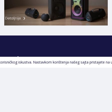
Pratite nas
 korisničkog iskustva. Nastavkom korištenja našeg sajta pristajete na 
Navigacija
Početna
Opšti uslovi poslovanja
Na Akciji
Servis