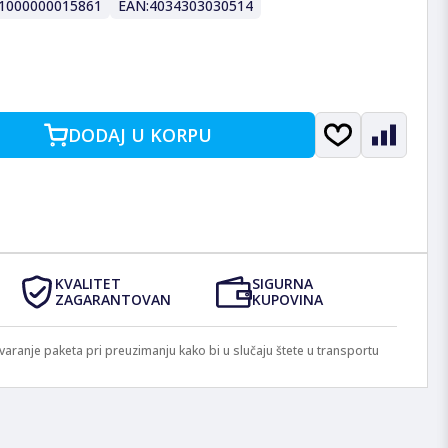
1000000015861
EAN:
4034303030514
DODAJ U KORPU
KVALITET
SIGURNA
ZAGARANTOVAN
KUPOVINA
anje paketa pri preuzimanju kako bi u slučaju štete u transportu