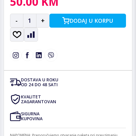
50.00 KM
-
1
+
DODAJ U KORPU
DOSTAVA U ROKU
OD 24 DO 48 SATI
KVALITET
ZAGARANTOVAN
SIGURNA
KUPOVINA
NAPOMENA: Preporučujemo otvaranje paketa pri preuzimanju