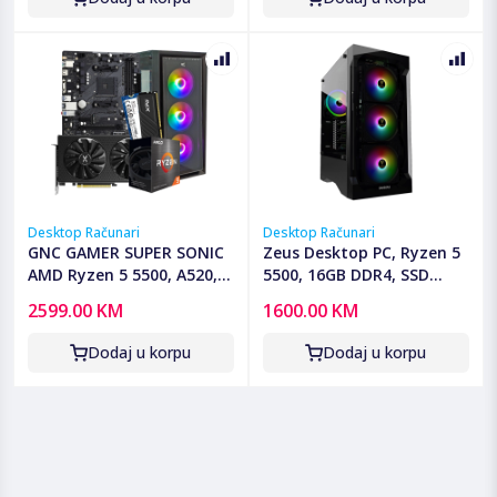
Desktop Računari
Desktop Računari
GNC GAMER SUPER SONIC
Zeus Desktop PC, Ryzen 5
AMD Ryzen 5 5500, A520,
5500, 16GB DDR4, SSD
RX 7600 8 GB, 16GB DDR4,
512GB, RX580 - Ryzen 5
2599.00 KM
1600.00 KM
SSD 1TB, PSU 650W,
5500/16GB/512/RX580
kućište gaming
Dodaj u korpu
Dodaj u korpu