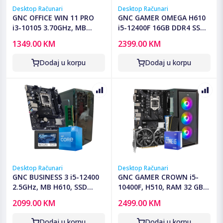
Desktop Računari
Desktop Računari
GNC OFFICE WIN 11 PRO
GNC GAMER OMEGA H610
i3-10105 3.70GHz, MB
i5-12400F 16GB DDR4 SSD
H510, RAM 8GB DDR4, SSD
500 GB RTX 5050 8 GB
1349.00 KM
2399.00 KM
2,5 240GB , Kućište sa
GAMING KUCISTE NO-OS
napajanjem 500W, 2Y
G2Y
Dodaj u korpu
Dodaj u korpu
Desktop Računari
Desktop Računari
GNC BUSINESS 3 i5-12400
GNC GAMER CROWN i5-
2.5GHz, MB H610, SSD
10400F, H510, RAM 32 GB
480GB, DDR4 16GB,
DDR4, 1TB SSD, RTX 3050
2099.00 KM
2499.00 KM
Kucište office, WIN 11 PRO,
8GB, PSU 550W, kućište
OFFICE PRO PLUS 2019
gaming
Dodaj u korpu
Dodaj u korpu