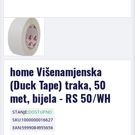
home Višenamjenska
(Duck Tape) traka, 50
met, bijela - RS 50/WH
STANJE:
DOSTUPNO
SKU:
1000000016627
EAN:
5999084955656