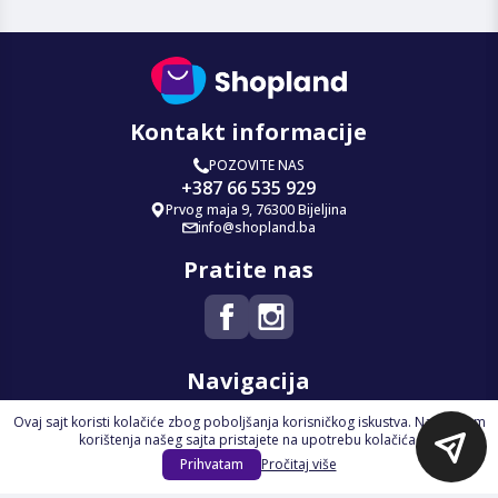
Kontakt informacije
POZOVITE NAS
+387 66 535 929
Prvog maja 9, 76300 Bijeljina
info@shopland.ba
Pratite nas
Navigacija
Ovaj sajt koristi kolačiće zbog poboljšanja korisničkog iskustva. Nastavkom
Početna
korištenja našeg sajta pristajete na upotrebu kolačića.
Na Akciji
Prihvatam
Pročitaj više
Izdvajamo
Novi proizvodi