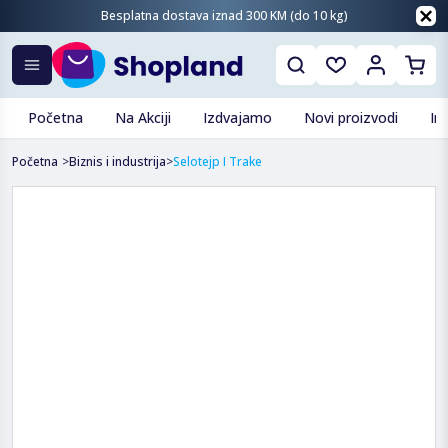
Besplatna dostava iznad 300 KM (do 10 kg)
Početna
Na Akciji
Izdvajamo
Novi proizvodi
In
Početna
>
Biznis i industrija
>
Selotejp I Trake