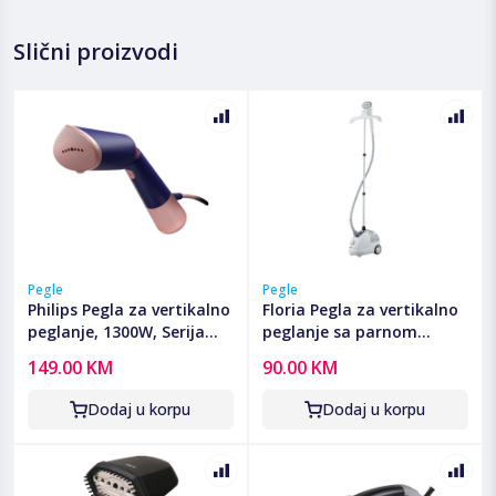
Slični proizvodi
Pegle
Pegle
Philips Pegla za vertikalno
Floria Pegla za vertikalno
peglanje, 1300W, Serija
peglanje sa parnom
5000 - STH5030/20
postajom, 2000W -
149.00 KM
90.00 KM
ZLN3829
Dodaj u korpu
Dodaj u korpu