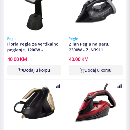
Pegle
Pegle
Floria Pegla za vertikalno
Zilan Pegla na paru,
peglanje, 1200W -
2300W - ZLN3911
ZLN3812
40.00 KM
40.00 KM
Dodaj u korpu
Dodaj u korpu