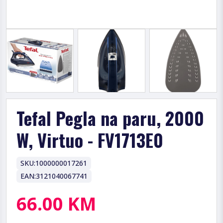
Tefal Pegla na paru, 2000
W, Virtuo - FV1713E0
SKU:
1000000017261
EAN:
3121040067741
66.00 KM