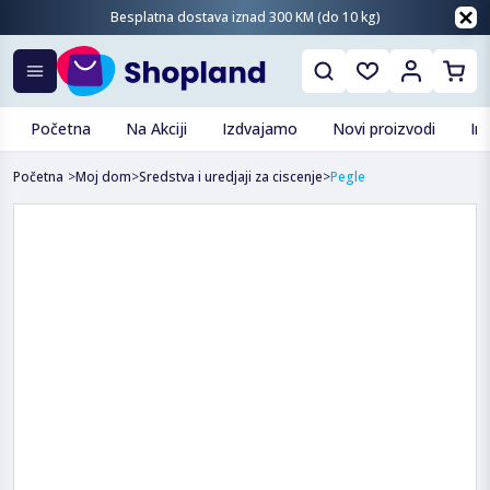
Besplatna dostava iznad 300 KM (do 10 kg)
Početna
Na Akciji
Izdvajamo
Novi proizvodi
In
Početna
>
Moj dom
>
Sredstva i uredjaji za ciscenje
>
Pegle