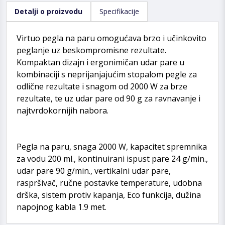
Detalji o proizvodu
Specifikacije
Virtuo pegla na paru omogućava brzo i učinkovito
peglanje uz beskompromisne rezultate.
Kompaktan dizajn i ergonimičan udar pare u
kombinaciji s neprijanjajućim stopalom pegle za
odlične rezultate i snagom od 2000 W za brze
rezultate, te uz udar pare od 90 g za ravnavanje i
najtvrdokornijih nabora.
Pegla na paru, snaga 2000 W, kapacitet spremnika
za vodu 200 ml., kontinuirani ispust pare 24 g/min.,
udar pare 90 g/min., vertikalni udar pare,
raspršivač, ručne postavke temperature, udobna
drška, sistem protiv kapanja, Eco funkcija, dužina
napojnog kabla 1.9 met.