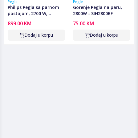
Pegle
Pegle
Philips Pegla sa parnom
Gorenje Pegla na paru,
postajom, 2700 W,
2800W - SIH2800BF
PerfectCare - PSG8140/80
899.00 KM
75.00 KM
Dodaj u korpu
Dodaj u korpu