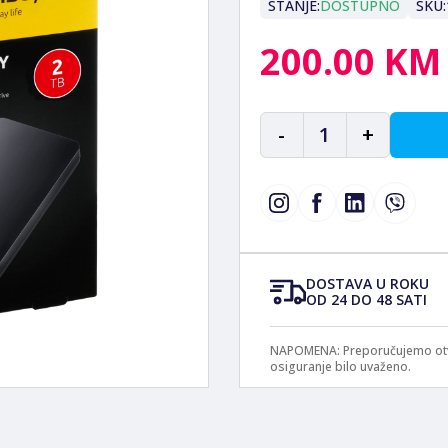
STANJE:
DOSTUPNO
SKU:
200.00 KM
-
1
+
DOSTAVA U ROKU
OD 24 DO 48 SATI
NAPOMENA: Preporučujemo otvar
osiguranje bilo uvaženo.