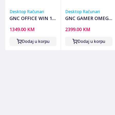
Desktop Računari
Desktop Računari
GNC OFFICE WIN 11
GNC GAMER OMEGA
PRO i3-10105
H610 i5-12400F 16GB
1349.00 KM
2399.00 KM
3.70GHz, MB H510,
DDR4 SSD 500 GB
RAM 8GB DDR4, SSD
RTX 5050 8 GB
Dodaj u korpu
Dodaj u korpu
2,5 240GB , Kućište
GAMING KUCISTE
sa napajanjem
NO-OS G2Y
500W, 2Y