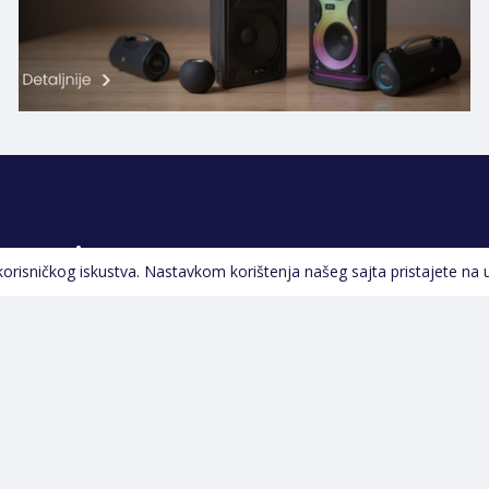
Pratite nas
 korisničkog iskustva. Nastavkom korištenja našeg sajta pristajete na 
Navigacija
Početna
Opšti uslovi poslovanja
Na Akciji
Servis