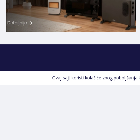
Ovaj sajt koristi kolačiće zbog poboljšanja
Kontakt informacije
POZOVITE NAS
+387 66 535 929
Prvog maja 9, 76300 Bijeljina