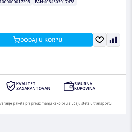
1000000017295
EAN:
4034303017478
DODAJ U KORPU
KVALITET
SIGURNA
ZAGARANTOVAN
KUPOVINA
anje paketa pri preuzimanju kako bi u slučaju štete u transportu