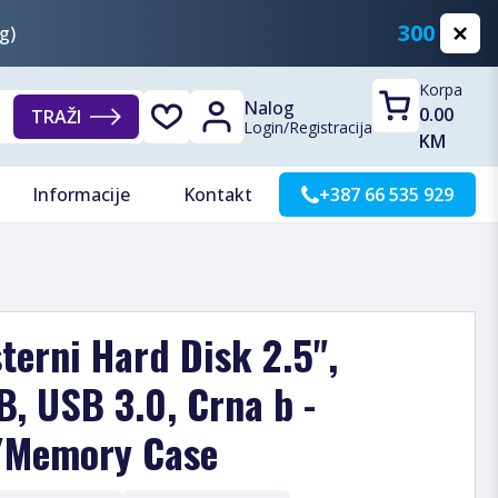
300 KM
g)
Korpa
Nalog
0.00
TRAŽI
Login
/
Registracija
KM
Informacije
Kontakt
+387 66 535 929
sterni Hard Disk 2.5",
B, USB 3.0, Crna b -
/Memory Case