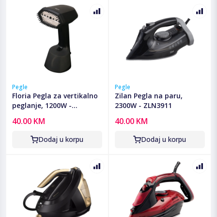
Pegle
Pegle
Floria Pegla za vertikalno
Zilan Pegla na paru,
peglanje, 1200W -
2300W - ZLN3911
ZLN3812
40.00 KM
40.00 KM
Dodaj u korpu
Dodaj u korpu