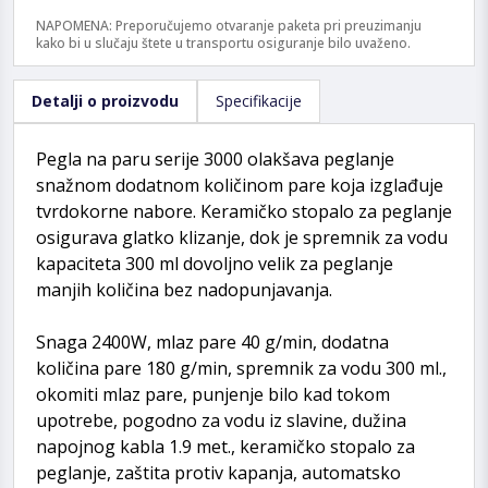
NAPOMENA: Preporučujemo otvaranje paketa pri preuzimanju
kako bi u slučaju štete u transportu osiguranje bilo uvaženo.
Detalji o proizvodu
Specifikacije
Pegla na paru serije 3000 olakšava peglanje
snažnom dodatnom količinom pare koja izglađuje
tvrdokorne nabore. Keramičko stopalo za peglanje
osigurava glatko klizanje, dok je spremnik za vodu
kapaciteta 300 ml dovoljno velik za peglanje
manjih količina bez nadopunjavanja.
Snaga 2400W, mlaz pare 40 g/min, dodatna
količina pare 180 g/min, spremnik za vodu 300 ml.,
okomiti mlaz pare, punjenje bilo kad tokom
upotrebe, pogodno za vodu iz slavine, dužina
napojnog kabla 1.9 met., keramičko stopalo za
peglanje, zaštita protiv kapanja, automatsko