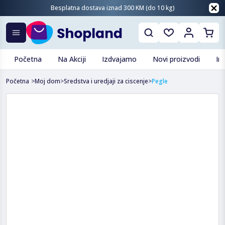
Besplatna dostava iznad 300 KM (do 10 kg)
Početna
Na Akciji
Izdvajamo
Novi proizvodi
In
Početna
>
Moj dom
>
Sredstva i uredjaji za ciscenje
>
Pegle