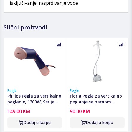
isključivanje, raspršivanje vode
Slični proizvodi
Pegle
Pegle
Philips Pegla za vertikalno
Floria Pegla za vertikalno
peglanje, 1300W, Serija
peglanje sa parnom
5000 - STH5030/20
postajom, 2000W -
149.00 KM
90.00 KM
ZLN3829
Dodaj u korpu
Dodaj u korpu