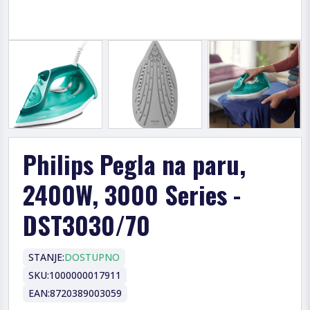
Philips Pegla na paru,
2400W, 3000 Series -
DST3030/70
STANJE:
DOSTUPNO
SKU:
1000000017911
EAN:
8720389003059