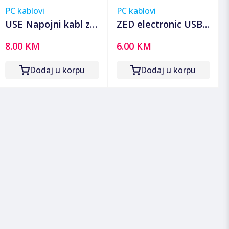
PC kablovi
PC kablovi
USE Napojni kabl za
ZED electronic USB
PC, dužina 2.0
produžni kabl,
8.00 KM
6.00 KM
metara - N 5
dužina 1.8 metara -
USBC/1,8
Dodaj u korpu
Dodaj u korpu