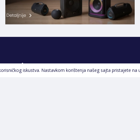
Pratite nas
 korisničkog iskustva. Nastavkom korištenja našeg sajta pristajete na 
Navigacija
Početna
Opšti uslovi poslovanja
Na Akciji
Servis
Izdvajamo
Izjava o kolačićima i