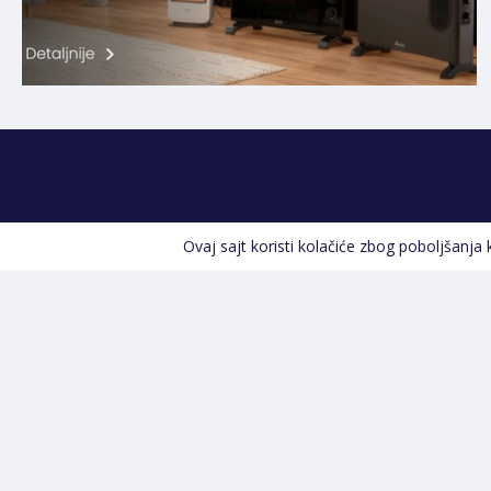
Ovaj sajt koristi kolačiće zbog poboljšanja
Kontakt informacije
POZOVITE NAS
+387 66 535 929
Prvog maja 9, 76300 Bijeljina
info@shopland.ba