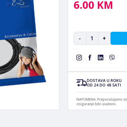
6.00 KM
-
1
+
DOSTAVA U ROKU
OD 24 DO 48 SATI
NAPOMENA: Preporučujemo otvar
osiguranje bilo uvaženo.