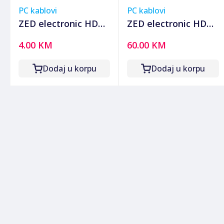
PC kablovi
PC kablovi
ZED electronic HDMI
ZED electronic HDMI
kabl 1.5 metar,
2.0 kabl, 4K, dužina
4.00 KM
60.00 KM
verzija 1.4, bulk - BK-
15,0 met. - HDMI-
HDMI/1.5
4K/15
Dodaj u korpu
Dodaj u korpu