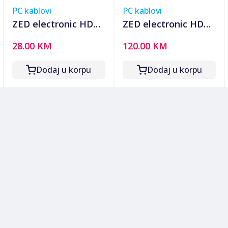
PC kablovi
PC kablovi
ZED electronic HDMI
ZED electronic HDMI
2.0 kabl, 4K, dužina
2.0 kabl, 4K, dužina
28.00 KM
120.00 KM
7,5 met. - HDMI-
20,0 met. - HDMI-
4K/7.5
4K/20
Dodaj u korpu
Dodaj u korpu