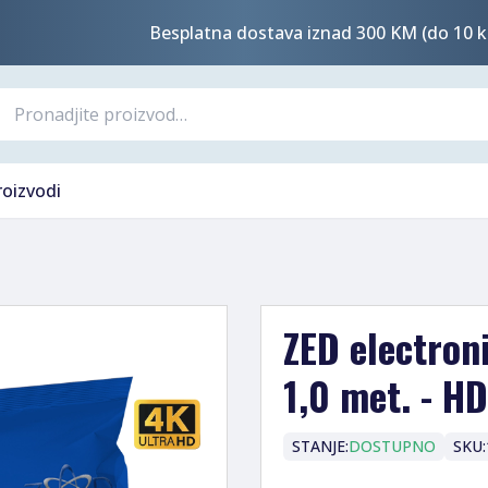
Besplatna dostava iznad 300 KM (do 10 k
roizvodi
ZED electron
1,0 met. - H
STANJE:
DOSTUPNO
SKU: