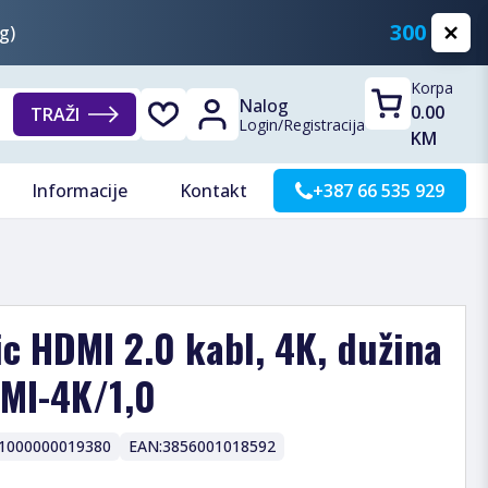
300 KM
g)
Korpa
Nalog
0.00
TRAŽI
Login
/
Registracija
KM
Informacije
Kontakt
+387 66 535 929
ic HDMI 2.0 kabl, 4K, dužina
DMI-4K/1,0
1000000019380
EAN:
3856001018592