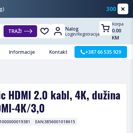
300 KM
g)
Korpa
Nalog
0.00
TRAŽI
Login
/
Registracija
KM
Informacije
Kontakt
+387 66 535 929
ic HDMI 2.0 kabl, 4K, dužina
DMI-4K/3,0
1000000019381
EAN:
3856001018615