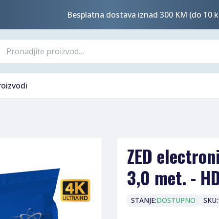
Besplatna dostava iznad 300 KM (do 10 k
roizvodi
ZED electron
3,0 met. - H
STANJE:
DOSTUPNO
SKU: