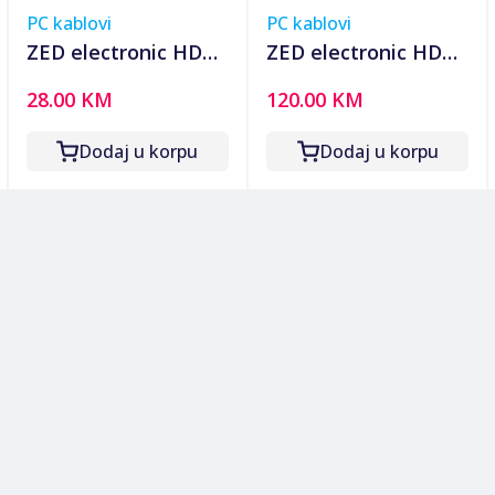
PC kablovi
PC kablovi
ZED electronic HDMI
ZED electronic HDMI
2.0 kabl, 4K, dužina
2.0 kabl, 4K, dužina
28.00 KM
120.00 KM
7,5 met. - HDMI-
20,0 met. - HDMI-
4K/7.5
4K/20
Dodaj u korpu
Dodaj u korpu