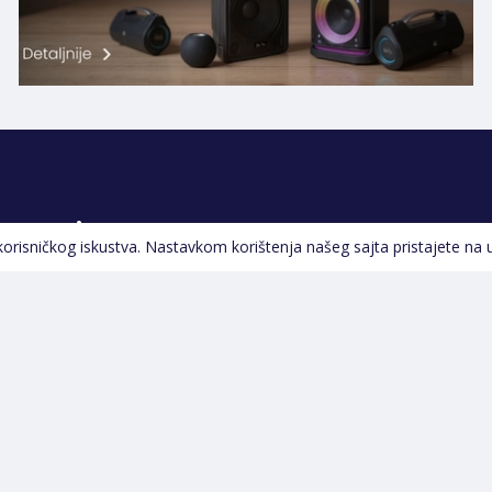
Pratite nas
 korisničkog iskustva. Nastavkom korištenja našeg sajta pristajete na 
Navigacija
Početna
Opšti uslovi poslovanja
Na Akciji
Servis
Izdvajamo
Izjava o kolačićima i