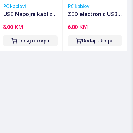
PC kablovi
PC kablovi
USE Napojni kabl za
ZED electronic USB
PC, dužina 2.0
produžni kabl,
8.00 KM
6.00 KM
metara - N 5
dužina 1.8 metara -
USBC/1,8
Dodaj u korpu
Dodaj u korpu