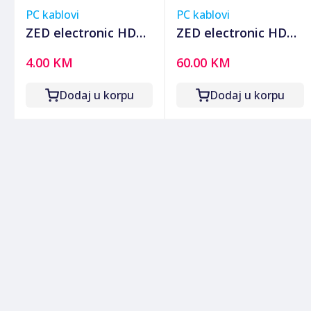
PC kablovi
PC kablovi
ZED electronic HDMI
ZED electronic HDMI
kabl 1.5 metar,
2.0 kabl, 4K, dužina
4.00 KM
60.00 KM
verzija 1.4, bulk - BK-
15,0 met. - HDMI-
HDMI/1.5
4K/15
Dodaj u korpu
Dodaj u korpu