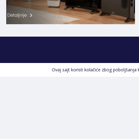
Ovaj sajt koristi kolačiće zbog poboljšanja
Kontakt informacije
POZOVITE NAS
+387 66 535 929
Prvog maja 9, 76300 Bijeljina
info@shopland.ba