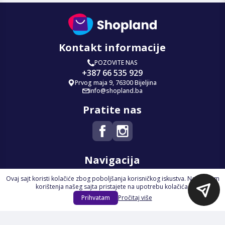
Kontakt informacije
POZOVITE NAS
+387 66 535 929
Prvog maja 9, 76300 Bijeljina
info@shopland.ba
Pratite nas
Navigacija
Ovaj sajt koristi kolačiće zbog poboljšanja korisničkog iskustva. Nastavkom
Početna
korištenja našeg sajta pristajete na upotrebu kolačića.
Na Akciji
Prihvatam
Pročitaj više
Izdvajamo
Novi proizvodi