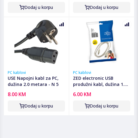
Dodaj u korpu
Dodaj u korpu
PC kablovi
PC kablovi
USE Napojni kabl za PC,
ZED electronic USB
dužina 2.0 metara - N 5
produžni kabl, dužina 1.8
metara - USBC/1,8
8.00 KM
6.00 KM
Dodaj u korpu
Dodaj u korpu