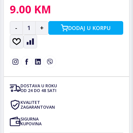
9.00 KM
-
1
+
DODAJ U KORPU
DOSTAVA U ROKU
OD 24 DO 48 SATI
KVALITET
ZAGARANTOVAN
SIGURNA
KUPOVINA