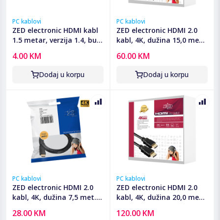
PC kablovi
PC kablovi
ZED electronic HDMI kabl
ZED electronic HDMI 2.0
1.5 metar, verzija 1.4, bulk
kabl, 4K, dužina 15,0 met.
- BK-HDMI/1.5
- HDMI-4K/15
4.00 KM
60.00 KM
Dodaj u korpu
Dodaj u korpu
PC kablovi
PC kablovi
ZED electronic HDMI 2.0
ZED electronic HDMI 2.0
kabl, 4K, dužina 7,5 met. -
kabl, 4K, dužina 20,0 met.
HDMI-4K/7.5
- HDMI-4K/20
28.00 KM
120.00 KM