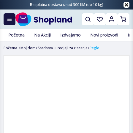
Besplatna dostava iznad 300 KM (do 10 kg)
Početna
Na Akciji
Izdvajamo
Novi proizvodi
In
Početna
>
Moj dom
>
Sredstva i uredjaji za ciscenje
>
Pegle