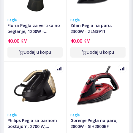
Pegle
Pegle
Floria Pegla za vertikalno
Zilan Pegla na paru,
peglanje, 1200W -
2300W - ZLN3911
ZLN3812
40.00 KM
40.00 KM
Dodaj u korpu
Dodaj u korpu
Pegle
Pegle
Philips Pegla sa parnom
Gorenje Pegla na paru,
postajom, 2700 W,
2800W - SIH2800BF
PerfectCare - PSG8140/80