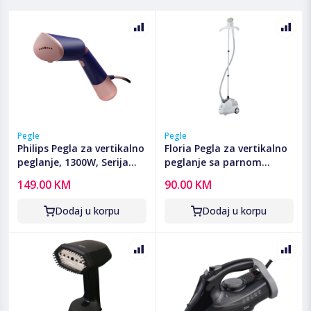
Pegle
Pegle
Philips Pegla za vertikalno
Floria Pegla za vertikalno
peglanje, 1300W, Serija
peglanje sa parnom
5000 - STH5030/20
postajom, 2000W -
149.00 KM
90.00 KM
ZLN3829
Dodaj u korpu
Dodaj u korpu