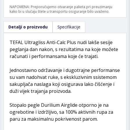
NAPOMENA: Preporučujemo otvaranje paketa pri preuzimanju
kako bi u slučaju štete u transportu osiguranje bilo uvaženo.
Detalji o proizvodu
Specifikacije
TEFAL Ultragliss Anti-Calc Plus nudi lakše sesije
peglanja dan nakon, s rezultatima na koje možete
računati i performansama koje će trajati.
Jednostavno održavanje i dugotrajne performanse
su vam nadohvat ruke, s ekskluzivnim ssistemom
sakupljača naslaga koji osigurava lako čišćenje i
duži vijek trajanja proizvoda.
Stopalo pegle Durilium Airglide otporno je na
ogrebotine i izdržljivo, sa 100% aktivnih rupa za
paru za maksimalnu pokrivenost parom.