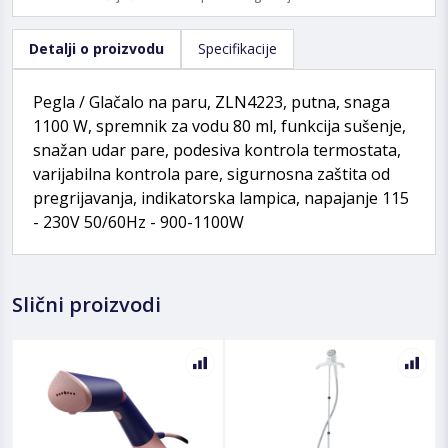
Detalji o proizvodu
Specifikacije
Pegla / Glačalo na paru, ZLN4223, putna, snaga
1100 W, spremnik za vodu 80 ml, funkcija sušenje,
snažan udar pare, podesiva kontrola termostata,
varijabilna kontrola pare, sigurnosna zaštita od
pregrijavanja, indikatorska lampica, napajanje 115
- 230V 50/60Hz - 900-1100W
Slični proizvodi