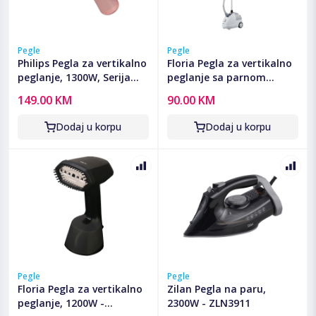
Pegle
Pegle
Philips Pegla za vertikalno
Floria Pegla za vertikalno
peglanje, 1300W, Serija
peglanje sa parnom
5000 - STH5030/20
postajom, 2000W -
149.00 KM
90.00 KM
ZLN3829
Dodaj u korpu
Dodaj u korpu
Pegle
Pegle
Floria Pegla za vertikalno
Zilan Pegla na paru,
peglanje, 1200W -
2300W - ZLN3911