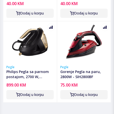
ZLN3812
40.00 KM
40.00 KM
Dodaj u korpu
Dodaj u korpu
Pegle
Pegle
Philips Pegla sa parnom
Gorenje Pegla na paru,
postajom, 2700 W,
2800W - SIH2800BF
PerfectCare - PSG8140/80
899.00 KM
75.00 KM
Dodaj u korpu
Dodaj u korpu