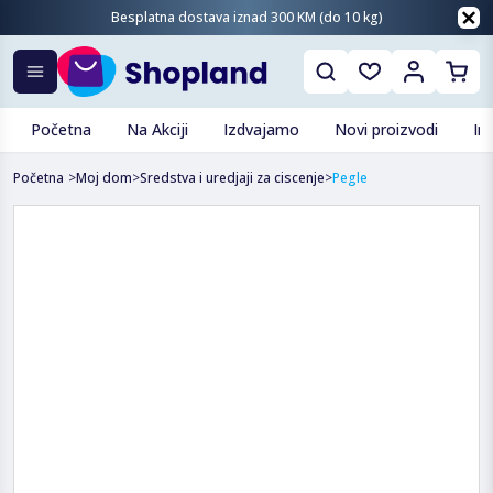
Besplatna dostava iznad 300 KM (do 10 kg)
Početna
Na Akciji
Izdvajamo
Novi proizvodi
In
Početna
>
Moj dom
>
Sredstva i uredjaji za ciscenje
>
Pegle