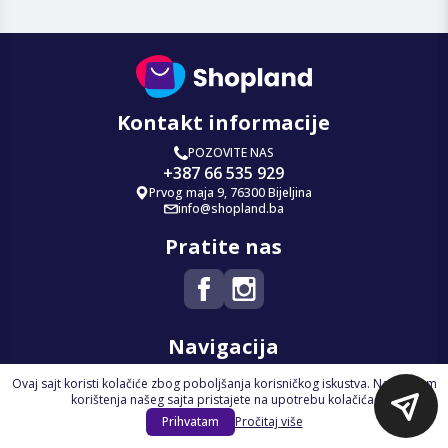
Kontakt informacije
POZOVITE NAS
+387 66 535 929
Prvog maja 9, 76300 Bijeljina
info@shopland.ba
Pratite nas
Navigacija
Ovaj sajt koristi kolačiće zbog poboljšanja korisničkog iskustva. Nastavkom
Početna
korištenja našeg sajta pristajete na upotrebu kolačića.
Na Akciji
Prihvatam
Pročitaj više
Izdvajamo