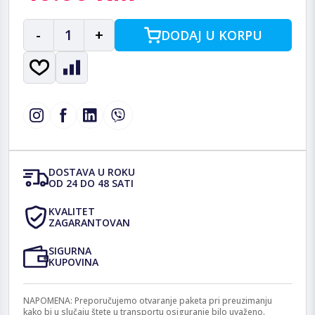
-
1
+
DODAJ U KORPU
DOSTAVA U ROKU
OD 24 DO 48 SATI
KVALITET
ZAGARANTOVAN
SIGURNA
KUPOVINA
NAPOMENA: Preporučujemo otvaranje paketa pri preuzimanju
kako bi u slučaju štete u transportu osiguranje bilo uvaženo.