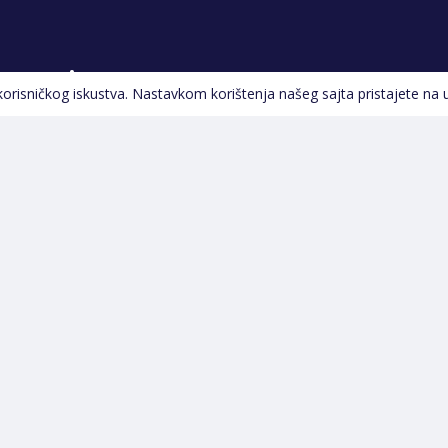
Pratite nas
 korisničkog iskustva. Nastavkom korištenja našeg sajta pristajete na 
Navigacija
Početna
Na Akciji
Izdvajamo
Novi proizvodi
Greška pri učitavanju
podataka...