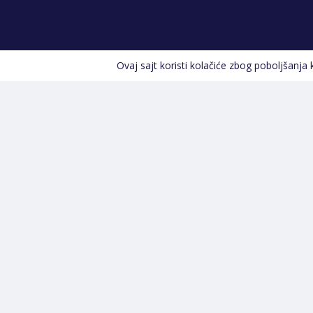
Ovaj sajt koristi kolačiće zbog poboljšanja
Kontakt informacije
POZOVITE NAS
+387 66 535 929
Prvog maja 9, 76300 Bijeljina
info@shopland.ba