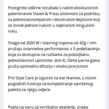
Postignite odlične rezultate s našim ekskluzivnim
patentiranim Steam & Press sistemom za podršku,
sa jednostavnomparom i dvostrukim dejstvom koji
se izvodi jednom rukom u najkraćem mogućem
roku.
Snaga od 2000 W i izlaznog napona od 42g / min
pružaju izvanredne performanse, s 5 podešavanja
koja su dostupna na ručkama za poboljšanu
jednostavnost upotrebe, dok XL Delta parna glava
pruža optimalnu difuziju i visoku preciznost.
Pro Style Care je siguran za sve tkanine, s nizom
pogodnih funkcija za kompletiranje savršenog
paketa za njegu odjeće.
Pegla na paru za vertikalno peglanje, snaga