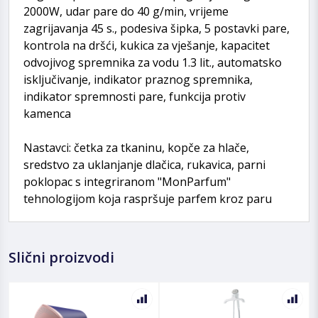
2000W, udar pare do 40 g/min, vrijeme
zagrijavanja 45 s., podesiva šipka, 5 postavki pare,
kontrola na dršći, kukica za vješanje, kapacitet
odvojivog spremnika za vodu 1.3 lit., automatsko
isključivanje, indikator praznog spremnika,
indikator spremnosti pare, funkcija protiv
kamenca
Nastavci: četka za tkaninu, kopče za hlače,
sredstvo za uklanjanje dlačica, rukavica, parni
poklopac s integriranom "MonParfum"
tehnologijom koja raspršuje parfem kroz paru
Slični proizvodi