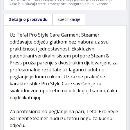
kako bi u slučaju štete u transportu osiguranje bilo uvaženo.
Detalji o proizvodu
Specifikacije
Uz Tefal Pro Style Care Garment Steamer,
održavajte odjeću glatkom bez nabora uz svu
praktičnost i jednostavnost. Ekskluzivni
patentirani vertikalni sistem potpore Steam &
Press pruža parenje s dvostrukim djelovanjem, za
profesionalne rezultate uz lagano i udobno
peglanje jednom rukom. Uz razne praktične
karakteristike Pro Style Care savršen je za
svakodnevnu upotrebu na bilo kojoj tkanini, čak i
najdelikatnijoj.
Za profesionalno peglanje na pari, Tefal Pro Style
Garment Steamer nudi izuzetnu negu za kućnu
odjeću.