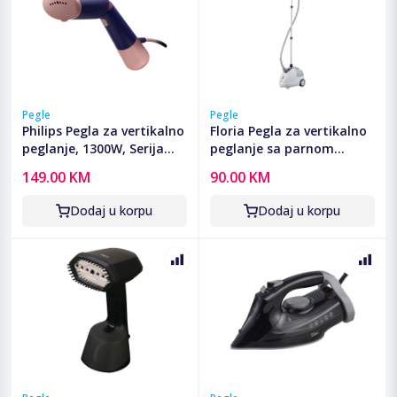
Pegle
Pegle
Philips Pegla za vertikalno
Floria Pegla za vertikalno
peglanje, 1300W, Serija
peglanje sa parnom
5000 - STH5030/20
postajom, 2000W -
149.00 KM
90.00 KM
ZLN3829
Dodaj u korpu
Dodaj u korpu