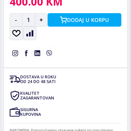
400.00 KM
-
1
+
DODAJ U KORPU
DOSTAVA U ROKU
OD 24 DO 48 SATI
KVALITET
ZAGARANTOVAN
SIGURNA
KUPOVINA
NAPOMENA: Preporučujemo otvaranje paketa pri preuzimanju