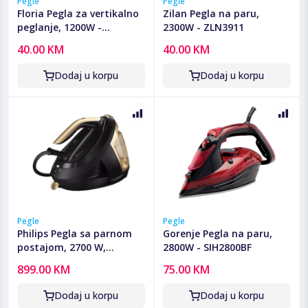
Pegle
Pegle
Floria Pegla za vertikalno
Zilan Pegla na paru,
peglanje, 1200W -
2300W - ZLN3911
ZLN3812
40.00 KM
40.00 KM
Dodaj u korpu
Dodaj u korpu
Pegle
Pegle
Philips Pegla sa parnom
Gorenje Pegla na paru,
postajom, 2700 W,
2800W - SIH2800BF
PerfectCare - PSG8140/80
899.00 KM
75.00 KM
Dodaj u korpu
Dodaj u korpu