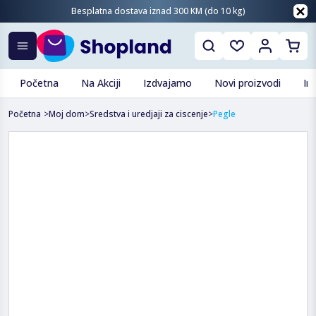
Besplatna dostava iznad 300 KM (do 10 kg)
Početna
Na Akciji
Izdvajamo
Novi proizvodi
In
Početna
>
Moj dom
>
Sredstva i uredjaji za ciscenje
>
Pegle