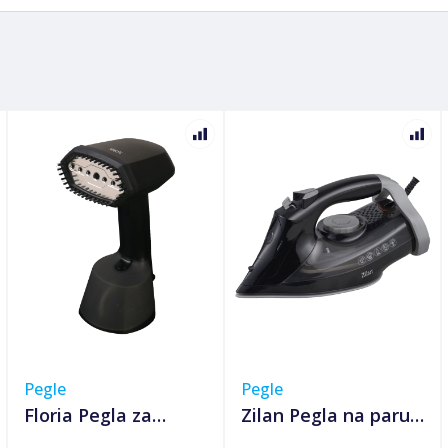
Pegle
Pegle
Floria Pegla za
Zilan Pegla na paru,
vertikalno peglanje,
2300W - ZLN3911