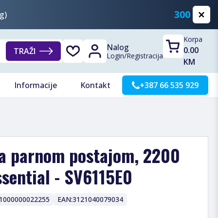
300 KM
g)
Korpa
Nalog
0.00
TRAŽI
Login
/
Registracija
KM
Informacije
Kontakt
+387 66 535 929
sa parnom postajom, 2200
ssential - SV6115E0
1000000022255
EAN:
3121040079034