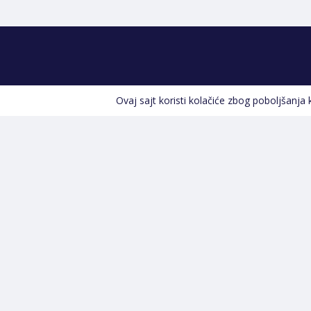
Ovaj sajt koristi kolačiće zbog poboljšanja
Kontakt informacije
POZOVITE NAS
+387 66 535 929
Prvog maja 9, 76300 Bijeljina
info@shopland.ba