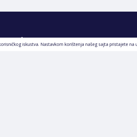
Pratite nas
 korisničkog iskustva. Nastavkom korištenja našeg sajta pristajete na 
Navigacija
Početna
Opšti uslovi poslovanja
Na Akciji
Servis
Izdvajamo
Izjava o kolačićima i
Novi proizvodi
privatnosti
Pravila o postupanju s
kolačićima