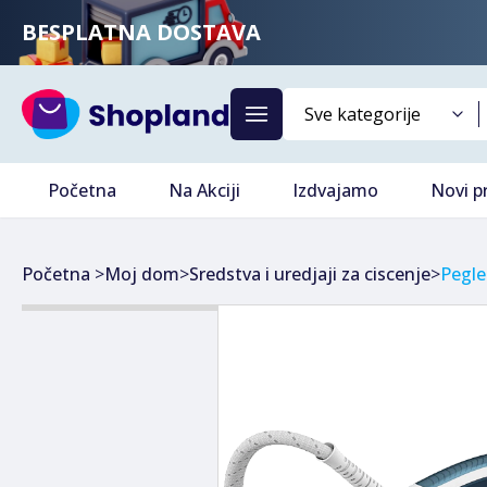
BESPLATNA DOSTAVA
Početna
Na Akciji
Izdvajamo
Novi p
Početna
>
Moj dom
>
Sredstva i uredjaji za ciscenje
>
Pegle