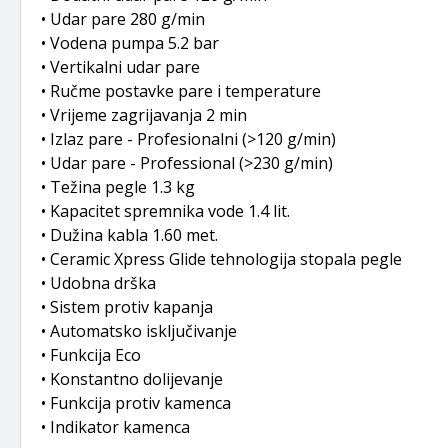
• Udar pare 280 g/min
• Vodena pumpa 5.2 bar
• Vertikalni udar pare
• Ručme postavke pare i temperature
• Vrijeme zagrijavanja 2 min
• Izlaz pare - Profesionalni (>120 g/min)
• Udar pare - Professional (>230 g/min)
• Težina pegle 1.3 kg
• Kapacitet spremnika vode 1.4 lit.
• Dužina kabla 1.60 met.
• Ceramic Xpress Glide tehnologija stopala pegle
• Udobna drška
• Sistem protiv kapanja
• Automatsko isključivanje
• Funkcija Eco
• Konstantno dolijevanje
• Funkcija protiv kamenca
• Indikator kamenca