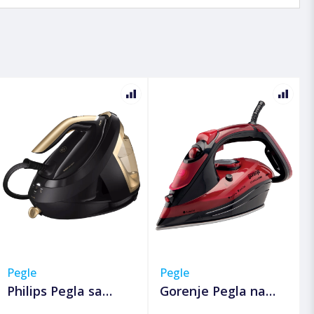
Pegle
Pegle
Philips Pegla sa
Gorenje Pegla na
parnom postajom,
paru, 2800W -