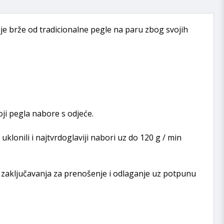
uje brže od tradicionalne pegle na paru zbog svojih
ji pegla nabore s odjeće.
lonili i najtvrdoglaviji nabori uz do 120 g / min
g zaključavanja za prenošenje i odlaganje uz potpunu