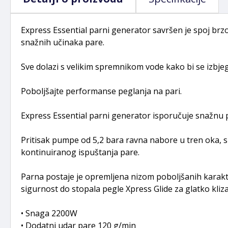
Express Essential parni generator savršen je spoj brzo
snažnih učinaka pare.
Sve dolazi s velikim spremnikom vode kako bi se izbje
Poboljšajte performanse peglanja na pari.
Express Essential parni generator isporučuje snažnu p
Pritisak pumpe od 5,2 bara ravna nabore u tren oka, s 
kontinuiranog ispuštanja pare.
Parna postaje je opremljena nizom poboljšanih karakte
sigurnost do stopala pegle Xpress Glide za glatko klizan
• Snaga 2200W
• Dodatni udar pare 120 g/min