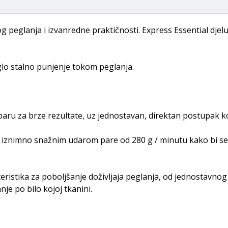
g peglanja i izvanredne praktičnosti. Express Essential djel
glo stalno punjenje tokom peglanja.
aru za brze rezultate, uz jednostavan, direktan postupak ko
iznimno snažnim udarom pare od 280 g / minutu kako bi se uk
ristika za poboljšanje doživljaja peglanja, od jednostavno
je po bilo kojoj tkanini.