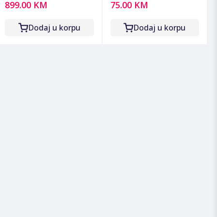
899.00 KM
75.00 KM
2700 W, PerfectCare
SIH2800BF
- PSG8140/80
Dodaj u korpu
Dodaj u korpu