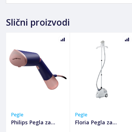
Slični proizvodi
Pegle
Pegle
Philips Pegla za
Floria Pegla za
vertikalno peglanje,
vertikalno peglanje