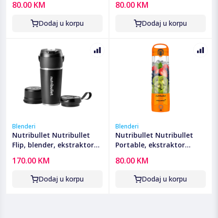
80.00 KM
80.00 KM
- NBP003PU
- NBP003BP
Dodaj u korpu
Dodaj u korpu
Blenderi
Blenderi
Nutribullet Nutribullet
Nutribullet Nutribullet
Flip, blender, ekstraktor
Portable, ekstraktor
hranjivih tvari - CB
hranjivih tvari, McLaren F1
170.00 KM
80.00 KM
NBP016B FLIP
- NBP003PA-MC
Dodaj u korpu
Dodaj u korpu