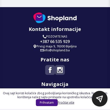
Kontakt informacije
POZOVITE NAS
+387 66 535 929
Prvog maja 9, 76300 Bijeljina
info@shopland.ba
Pratite nas
Navigacija
Ovaj sajt koristi kolačiće zbog poboljšanja korisničkog iskustva. Nastavkom
Početna
korištenja našeg sajta pristajete na upotrebu kolačića.
Na Akciji
Prihvatam
Pročitaj više
Izdvajamo
Novi proizvodi