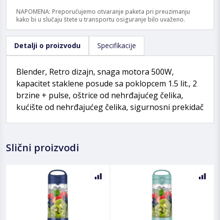
NAPOMENA: Preporučujemo otvaranje paketa pri preuzimanju
kako bi u slučaju štete u transportu osiguranje bilo uvaženo.
Detalji o proizvodu
Specifikacije
Blender, Retro dizajn, snaga motora 500W,
kapacitet staklene posude sa poklopcem 1.5 lit., 2
brzine + pulse, oštrice od nehrđajućeg čelika,
kućište od nehrđajućeg čelika, sigurnosni prekidač
Slični proizvodi