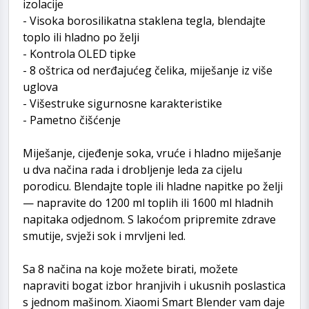
izolacije
- Visoka borosilikatna staklena tegla, blendajte
toplo ili hladno po želji
- Kontrola OLED tipke
- 8 oštrica od nerđajućeg čelika, miješanje iz više
uglova
- Višestruke sigurnosne karakteristike
- Pametno čišćenje
Miješanje, cijeđenje soka, vruće i hladno miješanje
u dva načina rada i drobljenje leda za cijelu
porodicu. Blendajte tople ili hladne napitke po želji
— napravite do 1200 ml toplih ili 1600 ml hladnih
napitaka odjednom. S lakoćom pripremite zdrave
smutije, svježi sok i mrvljeni led.
Sa 8 načina na koje možete birati, možete
napraviti bogat izbor hranjivih i ukusnih poslastica
s jednom mašinom. Xiaomi Smart Blender vam daje