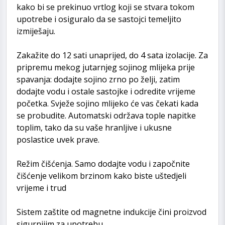
kako bi se prekinuo vrtlog koji se stvara tokom
upotrebe i osiguralo da se sastojci temeljito
izmiješaju.
Zakažite do 12 sati unaprijed, do 4 sata izolacije. Za
pripremu mekog jutarnjeg sojinog mlijeka prije
spavanja: dodajte sojino zrno po želji, zatim
dodajte vodu i ostale sastojke i odredite vrijeme
početka. Svježe sojino mlijeko će vas čekati kada
se probudite. Automatski održava tople napitke
toplim, tako da su vaše hranljive i ukusne
poslastice uvek prave.
Režim čišćenja. Samo dodajte vodu i započnite
čišćenje velikom brzinom kako biste uštedjeli
vrijeme i trud
Sistem zaštite od magnetne indukcije čini proizvod
sigurnijim za upotrebu