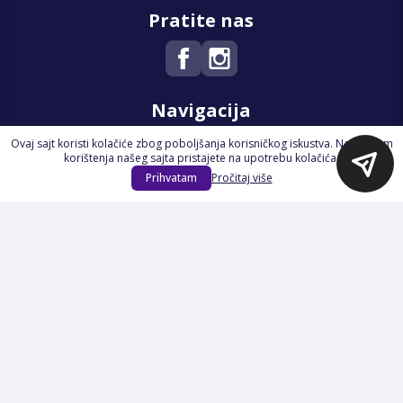
Pratite nas
Navigacija
Ovaj sajt koristi kolačiće zbog poboljšanja korisničkog iskustva. Nastavkom
Početna
korištenja našeg sajta pristajete na upotrebu kolačića.
Na Akciji
Prihvatam
Pročitaj više
Izdvajamo
Novi proizvodi
Opšti uslovi poslovanja
Servis
Izjava o kolačićima i privatnosti
Pravila o postupanju s kolačićima
Načini plaćanja
Garancija
Sigurnost plaćanja
Reklamacije
Politika privatnosti
O nama