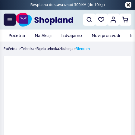
Besplatna dostava iznad 300 KM (do 10 kg)
Početna
Na Akciji
Izdvajamo
Novi proizvodi
In
Početna
>
Tehnika
>
Bijela tehnika
>
Kuhinja
>
Blenderi