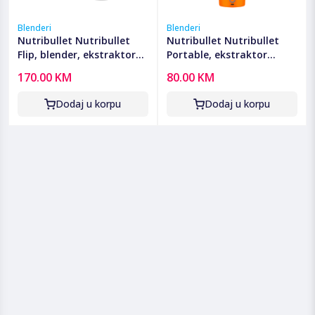
Blenderi
Blenderi
Nutribullet Nutribullet
Nutribullet Nutribullet
Flip, blender, ekstraktor
Portable, ekstraktor
hranjivih tvari - CB
hranjivih tvari, McLaren F1
170.00 KM
80.00 KM
NBP016B FLIP
- NBP003PA-MC
Dodaj u korpu
Dodaj u korpu