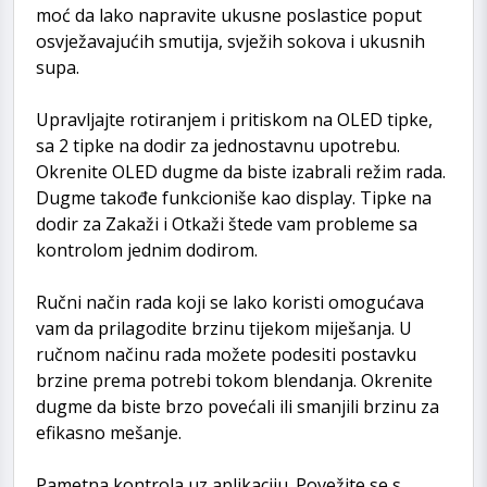
moć da lako napravite ukusne poslastice poput
osvježavajućih smutija, svježih sokova i ukusnih
supa.
Upravljajte rotiranjem i pritiskom na OLED tipke,
sa 2 tipke na dodir za jednostavnu upotrebu.
Okrenite OLED dugme da biste izabrali režim rada.
Dugme takođe funkcioniše kao display. Tipke na
dodir za Zakaži i Otkaži štede vam probleme sa
kontrolom jednim dodirom.
Ručni način rada koji se lako koristi omogućava
vam da prilagodite brzinu tijekom miješanja. U
ručnom načinu rada možete podesiti postavku
brzine prema potrebi tokom blendanja. Okrenite
dugme da biste brzo povećali ili smanjili brzinu za
efikasno mešanje.
Pametna kontrola uz aplikaciju. Povežite se s