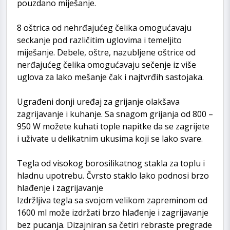
pouzdano miješanje.
8 oštrica od nehrđajućeg čelika omogućavaju
seckanje pod različitim uglovima i temeljito
miješanje. Debele, oštre, nazubljene oštrice od
nerđajućeg čelika omogućavaju sečenje iz više
uglova za lako mešanje čak i najtvrđih sastojaka.
Ugrađeni donji uređaj za grijanje olakšava
zagrijavanje i kuhanje. Sa snagom grijanja od 800 –
950 W možete kuhati tople napitke da se zagrijete
i uživate u delikatnim ukusima koji se lako svare.
Tegla od visokog borosilikatnog stakla za toplu i
hladnu upotrebu. Čvrsto staklo lako podnosi brzo
hlađenje i zagrijavanje
Izdržljiva tegla sa svojom velikom zapreminom od
1600 ml može izdržati brzo hlađenje i zagrijavanje
bez pucanja. Dizajniran sa četiri rebraste pregrade