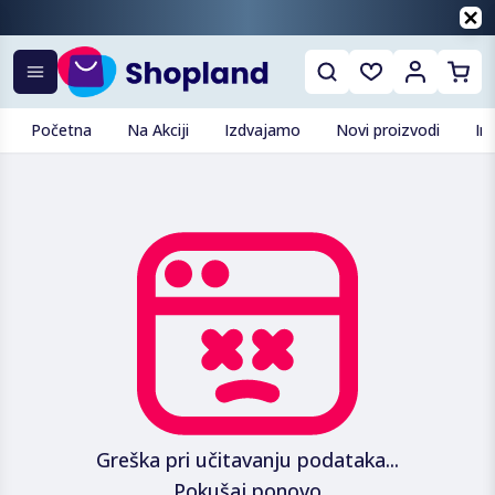
Početna
Na Akciji
Izdvajamo
Novi proizvodi
In
Greška pri učitavanju podataka...
Pokušaj ponovo