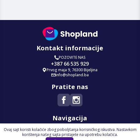
Kontakt informacije
POZOVITE NAS
+387 66 535 929
Prvog maja 9, 76300 Bijeljina
info@shopland.ba
Pratite nas
Navigacija
Ovaj sajt koristi kolačiće zbog poboljšanja korisničkog iskustva. Nastavkom
Početna
korištenja našeg sajta pristajete na upotrebu kolačića.
Na Akciji