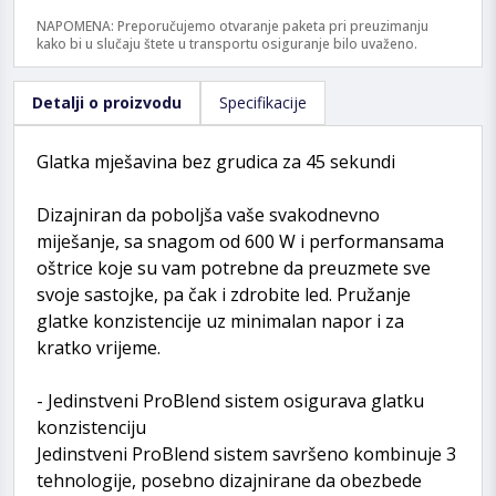
NAPOMENA: Preporučujemo otvaranje paketa pri preuzimanju
kako bi u slučaju štete u transportu osiguranje bilo uvaženo.
Detalji o proizvodu
Specifikacije
Glatka mješavina bez grudica za 45 sekundi
Dizajniran da poboljša vaše svakodnevno
miješanje, sa snagom od 600 W i performansama
oštrice koje su vam potrebne da preuzmete sve
svoje sastojke, pa čak i zdrobite led. Pružanje
glatke konzistencije uz minimalan napor i za
kratko vrijeme.
- Jedinstveni ProBlend sistem osigurava glatku
konzistenciju
Jedinstveni ProBlend sistem savršeno kombinuje 3
tehnologije, posebno dizajnirane da obezbede