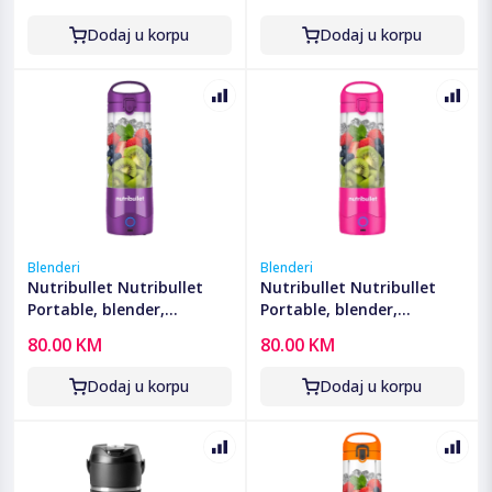
- NBP003NBL
- NBP003LBL
Dodaj u korpu
Dodaj u korpu
Blenderi
Blenderi
Nutribullet Nutribullet
Nutribullet Nutribullet
Portable, blender,
Portable, blender,
ekstraktor hranjivih tvari
ekstraktor hranjivih tvari
80.00 KM
80.00 KM
- NBP003PU
- NBP003BP
Dodaj u korpu
Dodaj u korpu