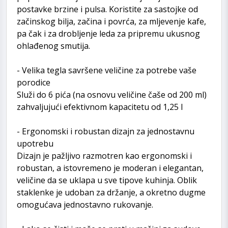
postavke brzine i pulsa. Koristite za sastojke od
začinskog bilja, začina i povrća, za mljevenje kafe,
pa čak i za drobljenje leda za pripremu ukusnog
ohlađenog smutija.
- Velika tegla savršene veličine za potrebe vaše
porodice
Služi do 6 pića (na osnovu veličine čaše od 200 ml)
zahvaljujući efektivnom kapacitetu od 1,25 l
- Ergonomski i robustan dizajn za jednostavnu
upotrebu
Dizajn je pažljivo razmotren kao ergonomski i
robustan, a istovremeno je moderan i elegantan,
veličine da se uklapa u sve tipove kuhinja. Oblik
staklenke je udoban za držanje, a okretno dugme
omogućava jednostavno rukovanje.