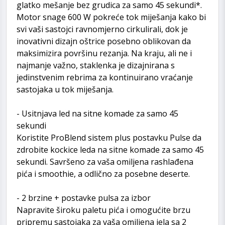
glatko mešanje bez grudica za samo 45 sekundi*.
Motor snage 600 W pokreće tok miješanja kako bi
svi vaši sastojci ravnomjerno cirkulirali, dok je
inovativni dizajn oštrice posebno oblikovan da
maksimizira površinu rezanja. Na kraju, ali ne i
najmanje važno, staklenka je dizajnirana s
jedinstvenim rebrima za kontinuirano vraćanje
sastojaka u tok miješanja.
- Usitnjava led na sitne komade za samo 45
sekundi
Koristite ProBlend sistem plus postavku Pulse da
zdrobite kockice leda na sitne komade za samo 45
sekundi. Savršeno za vaša omiljena rashlađena
pića i smoothie, a odlično za posebne deserte.
- 2 brzine + postavke pulsa za izbor
Napravite široku paletu pića i omogućite brzu
pripremu sastojaka za vaša omiljena jela sa 2