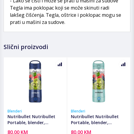
- Lako se čisti i može se prati u mašini za sudove
Tegla ima poklopac koji se može skinuti radi
lakšeg čišćenja. Tegla, oštrice i poklopac mogu se
prati u mašini za sudove.
Slični proizvodi
Blenderi
Blenderi
Nutribullet Nutribullet
Nutribullet Nutribullet
Portable, blender,
Portable, blender,
ekstraktor hranjivih tvari
ekstraktor hranjivih tvari
80.00 KM
80.00 KM