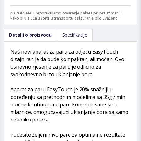
NAPOMENA: Preporučujemo otvaranje paketa pri preuzimanju
kako bi u slučaju štete u transportu osiguranje bilo uvaženo.
Detalji o proizvodu
Specifikacije
Naš novi aparat za paru za odjeću EasyTouch
dizajniran je da bude kompaktan, ali moćan. Ovo
osnovno rješenje za paru je odlično za
svakodnevno brzo uklanjanje bora.
Aparat za paru EasyTouch je 20% snažniji u
poređenju sa prethodnim modelima sa 35g / min
moćne kontinuirane pare koncentrisane kroz
mlaznice, omogućavajući uklanjanje bora sa samo
nekoliko poteza.
Podesite željeni nivo pare za optimalne rezultate