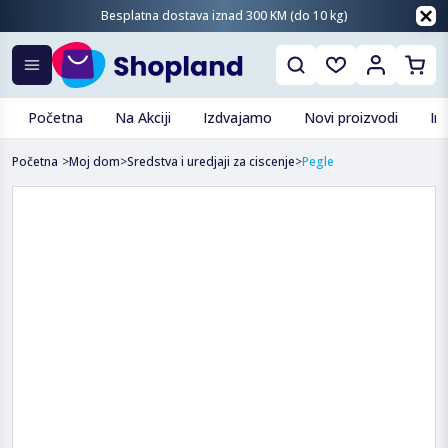
Besplatna dostava iznad 300 KM (do 10 kg)
Početna
Na Akciji
Izdvajamo
Novi proizvodi
In
Početna
>
Moj dom
>
Sredstva i uredjaji za ciscenje
>
Pegle