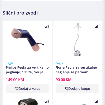
Slični proizvodi
Pegle
Pegle
Philips Pegla za vertikalno
Floria Pegla za vertikalno
peglanje, 1300W, Serija
peglanje sa parnom
5000 - STH5030/20
postajom, 2000W -
149.00 KM
90.00 KM
ZLN3829
Dodaj u korpu
Dodaj u korpu