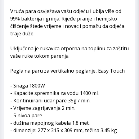
Vruća para osvježava vašu odjeću i ubija više od
99% bakterija i grinja. Rijeđe pranje i hemijsko
čišćenje štede vrijeme i novac i pomažu da odjeća
traje duže.
Uključena je rukavica otporna na toplinu za zaštitu
vaše ruke tokom parenja.
Pegla na paru za vertikalno peglanje, Easy Touch
- Snaga 1800W
- Kapacite spremnika za vodu 1400 ml.
- Kontinuirani udar pare 35g / min.
- Vrijeme zagrijavanja 2 min.
- 5 nivoa pare
- dužina mapojnog kabela 1.8 met.
- dimenzije: 277 x 315 x 309 mm, težina 3.45 kg