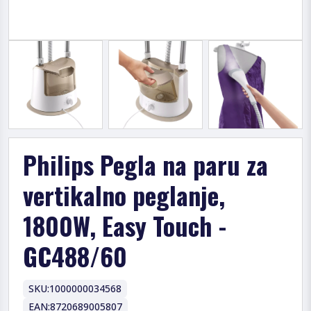
Philips Pegla na paru za
vertikalno peglanje,
1800W, Easy Touch -
GC488/60
SKU:
1000000034568
EAN:
8720689005807