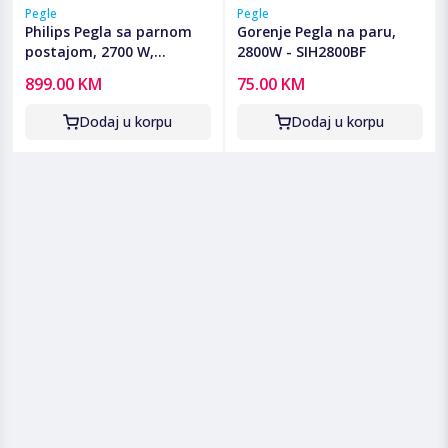
Pegle
Pegle
Philips Pegla sa parnom
Gorenje Pegla na paru,
postajom, 2700 W,
2800W - SIH2800BF
PerfectCare - PSG8140/80
899.00 KM
75.00 KM
Dodaj u korpu
Dodaj u korpu